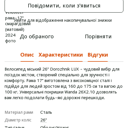
Повідомити, коли з'явиться
Увійти
для відображення накопичувальної знижки
%
До обраного
Порівняти
Опис
Характеристики
Відгуки
Велосипед міський 26" Dorozhnik LUX - чудовий вибір для
поїздок містом, створений спеціально для зручності і
комфорту. Рама 17" виготовлена з високоміцної сталі і
підійде для людей зростом від 160 до 175 см та вагою до
100 кг. Універсальні покришки Wanda 26X2.10 дозволять
вам легко подолати будь-які дорожні перешкоди.
Матеріал рами
Сталь
Діаметр коліс
26"
Тип гальм
Ободні/Ножні