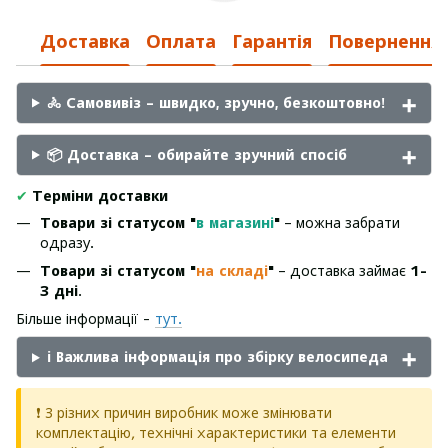
Доставка
Оплата
Гарантія
Повернення
🚴 Самовивіз – швидко, зручно, безкоштовно!
📦 Доставка – обирайте зручний спосіб
✔
Терміни доставки
Товари зі статусом "
в магазині
"
– можна забрати
одразу.
Товари зі статусом "
на складі
"
– доставка займає
1-
3 дні
.
Більше інформації -
тут.
ℹ️ Важлива інформація про збірку велосипеда
❗ З різних причин виробник може змінювати
комплектацію, технічні характеристики та елементи