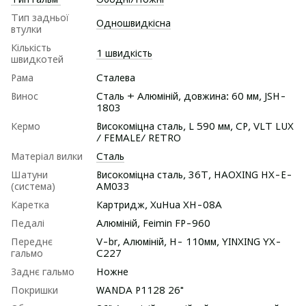
Тип задньої
Одношвидкісна
втулки
Кількість
1 швидкість
швидкотей
Рама
Сталева
Винос
Сталь + Алюміній, довжина: 60 мм, JSH-
1803
Кермо
Високоміцна сталь, L 590 мм, СР, VLT LUX
/ FEMALE/ RETRO
Матеріал вилки
Сталь
Шатуни
Високоміцна сталь, 36T, HAOXING HX-E-
(система)
AM033
Каретка
Картридж, XuHua XH-08A
Педалі
Алюмiнiй, Feimin FP-960
Переднє
V-br, Алюмiнiй, H- 110мм, YINXING YX-
гальмо
C227
Заднє гальмо
Ножне
Покришки
WANDA P1128 26"