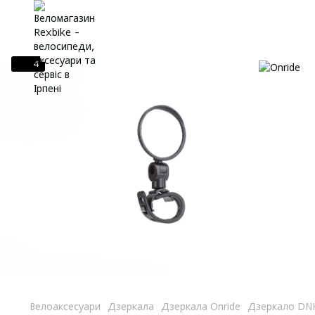
4
Велоаксесуари
Дзеркала
Дзеркала Onride
Дзеркало DNK 