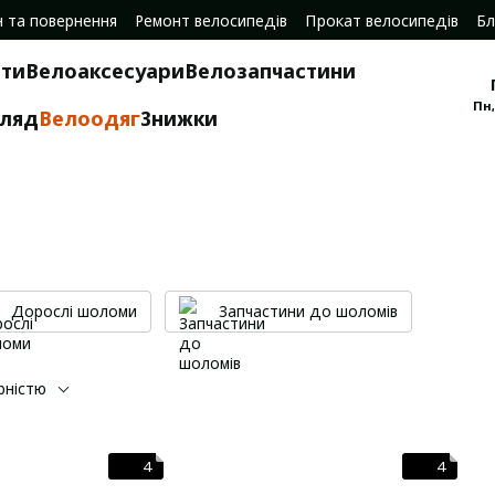
н та повернення
Ремонт велосипедів
Прокат велосипедів
Бл
ти
Велоаксесуари
Велозапчастини
Пн,
гляд
Велоодяг
Знижки
Дорослі шоломи
Запчастини до шоломів
рністю
4
4