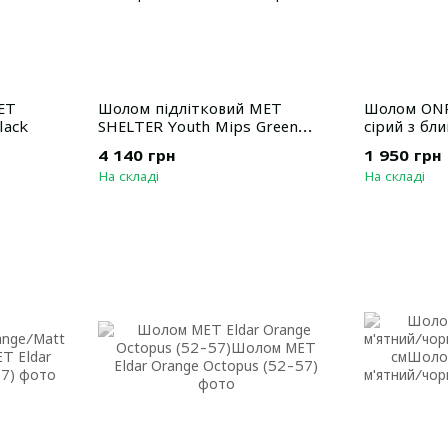
ET
Шолом підлітковий MET
Шолом ONR
lack
SHELTER Youth Mips Green
сірий з б
Lime Matt
(55-59 см)
4 140 грн
1 950 грн
На складі
На складі