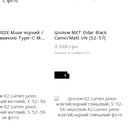
IDE Muse чорний /
Шолом MET Eldar Black
лимавкою Type-C M
Camo/Matt UN (52-57)
2 520 грн
Немає в наявності
4