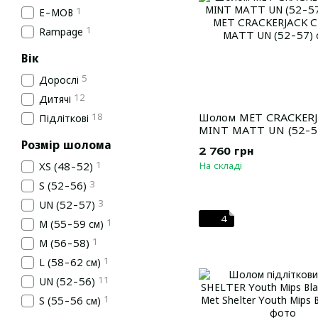
1
E-MOB
1
Rampage
Вік
5
Дорослі
12
Дитячі
Шолом MET CRACKERJ
18
Підліткові
MINT MATT UN (52-5
Розмір шолома
2 760 грн
1
На складі
XS (48-52)
3
S (52-56)
3
UN (52-57)
4
1
M (55-59 см)
1
M (56-58)
1
L (58-62 см)
11
UN (52-56)
1
S (55-56 см)