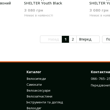
рвоний
SHELTER Youth Black
SHELTER Yo
Matt
3 080 грн
3 080 грн
Немає в наявності
Немає в наяв
Назад
1
2
Вперед
По
Каталог
Контактна
Велосипеди
066-765-2
Самокати
Передзвонит
Велоаксесуари
Велозапчастини
Інструменти та догляд
Велоодяг