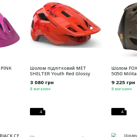
 PINK
Шолом підлітковий MET
Шолом FOX
SHELTER Youth Red Glossy
5050 Milita
3 080 грн
9 225 грн
В магазині
В магазині
4
4