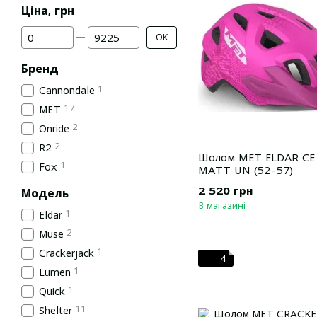
Ціна, грн
Від Ціна, грн
До Ціна, грн
ОК
Бренд
1
Cannondale
17
MET
2
Onride
2
R2
Шолом MET ELDAR CE
1
Fox
MATT UN (52-57)
2 520 грн
Модель
В магазині
1
Eldar
2
Muse
1
Crackerjack
4
1
Lumen
1
Quick
11
Shelter