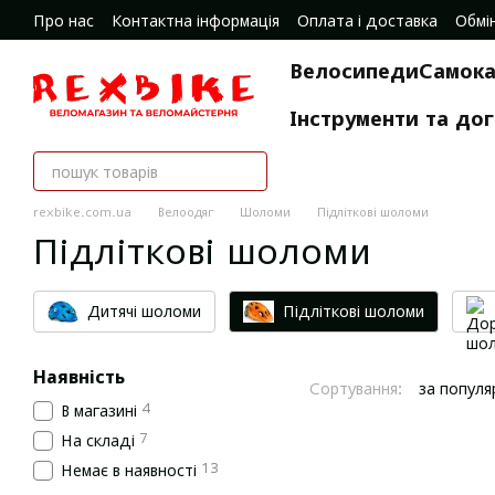
Перейти до основного контенту
Про нас
Контактна інформація
Оплата і доставка
Обмі
Відгуки про магазин
Велосипеди
Самока
Інструменти та до
rexbike.com.ua
Велоодяг
Шоломи
Підліткові шоломи
Підліткові шоломи
Дитячі шоломи
Підліткові шоломи
Наявність
Сортування:
за популя
4
В магазині
7
На складі
13
Немає в наявності