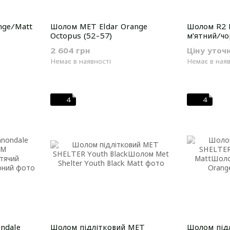
nge/Matt
Шолом MET Eldar Orange
Шолом R2 L
Octopus (52-57)
м'ятний/чо
52-56 см
2 604 грн
Ціну уточ
Немає в наявності
Немає в наяв
4
4
ndale
Шолом підлітковий MET
Шолом під