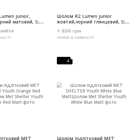
umen junior,
Шолом R2 Lumen junior
рний матовий, S:
жовтий,чорний глянцевий, S:
52-56 см
нюйте
1 830 грн
ності
Немає в наявності
4
літковий MET
Шолом підлітковий MET