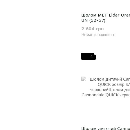
Шолом MET Eldar Ora
UN (52-57)
2 604 грн
Немає в наявності
4
Шолом дитячий Canno