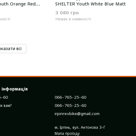
uth Orange Red
SHELTER Youth White Blue Matt
3 080 грн
ності
Немає в наявності
казати всі
 інформація
5-60
066-765-25-60
066-765-25-60
и вам?
irpinrexbike@gmail.com
м. Ірпінь, вул. Антонова 3-Г
Мапа проїзду