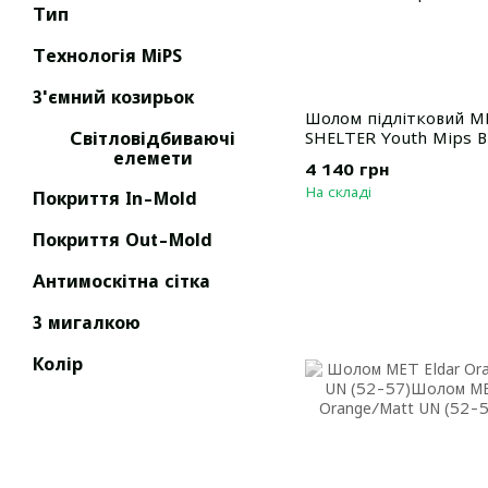
Тип
Технологія MiPS
З'ємний козирьок
Шолом підлітковий M
SHELTER Youth Mips B
Світловідбиваючі
елемети
4 140 грн
На складі
Покриття In-Mold
Покриття Out-Mold
Антимоскітна сітка
З мигалкою
Колір