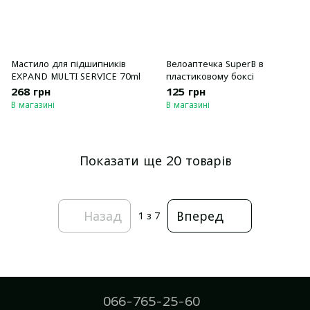
Мастило для підшипників
Велоаптечка SuperB в
EXPAND MULTI SERVICE 70ml
пластиковому боксі
268 грн
125 грн
В магазині
В магазині
Показати ще 20 товарів
Назад
Вперед
1
з 7
066-765-25-60