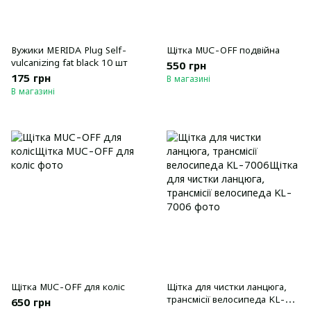
Вужики MERIDA Plug Self-
Щітка MUC-OFF подвійна
vulcanizing fat black 10 шт
550 грн
175 грн
В магазині
В магазині
Щітка MUC-OFF для коліс
Щiтка для чистки ланцюга,
трансмiсiї велосипеда KL-
650 грн