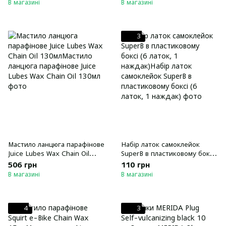
В магазині
В магазині
3
Мастило ланцюга парафінове
Набір латок самоклейок
Juice Lubes Wax Chain Oil
SuperB в пластиковому боксі
130мл
(6 латок, 1 наждак)
506 грн
110 грн
В магазині
В магазині
4
3