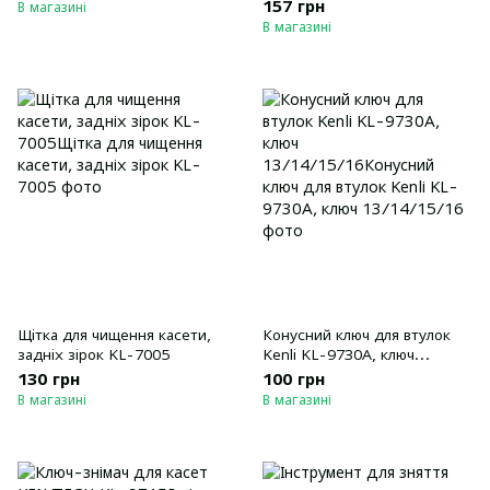
7006
157 грн
В магазині
В магазині
Щiтка для чищення касети,
Конусний ключ для втулок
заднiх зiрок KL-7005
Kenli KL-9730A, ключ
13/14/15/16
130 грн
100 грн
В магазині
В магазині