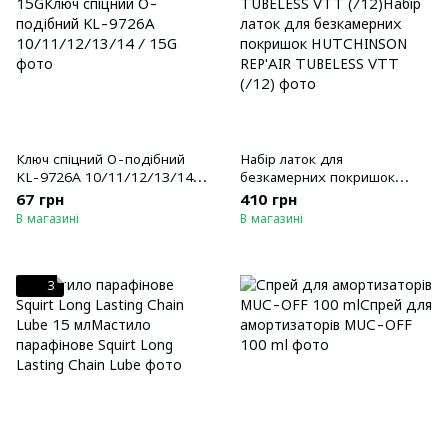
Ключ спіцний О-подібний
Набір латок для
KL-9726A 10/11/12/13/14 /
безкамерних покришок
15G
HUTCHINSON REP'AIR
67 грн
410 грн
TUBELESS VTT (/12)
В магазині
В магазині
3