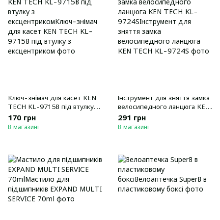
Ключ-знiмач для касет KEN
Інструмент для зняття замка
TECH KL-9715B пiд втулку з
велосипедного ланцюга KEN
ексцентриком
TECH KL-9724S
170 грн
291 грн
В магазині
В магазині