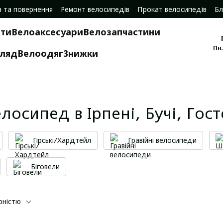
н та повернення
Ремонт велосипедів
Прокат велосипедів
Бл
ти
Велоаксесуари
Велозапчастини
Пн,
гляд
Велоодяг
Знижки
лосипед в Ірпені, Бучі, Гос
Гірські/Хардтейл
Гравійні велосипеди
Біговели
рністю