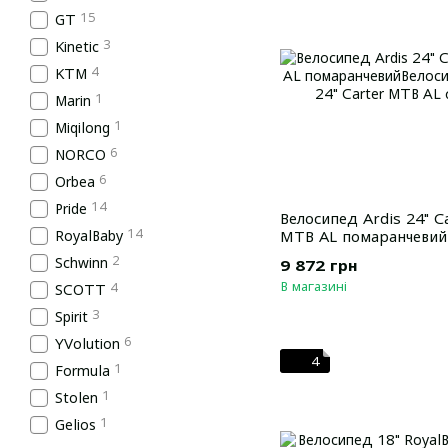
15
GT
3
Kinetic
4
KTM
1
Marin
1
Miqilong
6
NORCO
6
Orbea
14
Pride
Велосипед Ardis 24" C
14
RoyalBaby
MTB AL помаранчевий
2
Schwinn
9 872 грн
В магазині
4
SCOTT
3
Spirit
6
YVolution
4
1
Formula
1
Stolen
1
Gelios