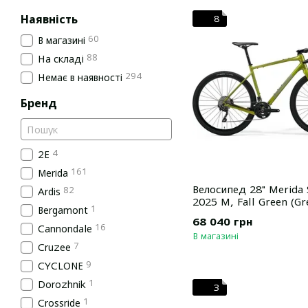
Наявність
8
60
В магазині
88
На складі
294
Немає в наявності
Бренд
4
2E
161
Merida
Велосипед 28" Merida 
82
Ardis
2025 M, Fall Green (Gr
1
Bergamont
68 040 грн
16
Cannondale
В магазині
7
Cruzee
9
CYCLONE
1
Dorozhnik
3
1
Crossride