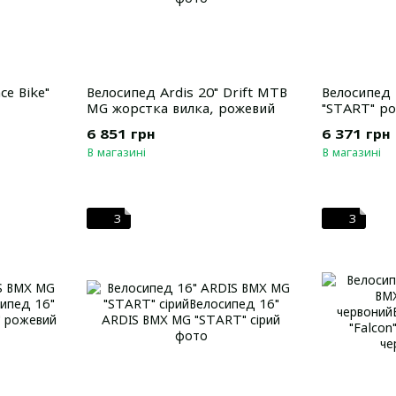
ce Bike"
Велосипед Ardis 20" Drift MTB
Велосипед
MG жорстка вилка, рожевий
"START" р
6 851 грн
6 371 грн
В магазині
В магазині
3
3