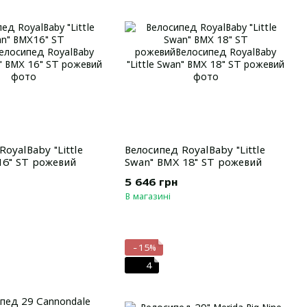
oyalBaby "Little
Велосипед RoyalBaby "Little
16" ST рожевий
Swan" BMX 18" ST рожевий
5 646 грн
В магазині
−15%
4