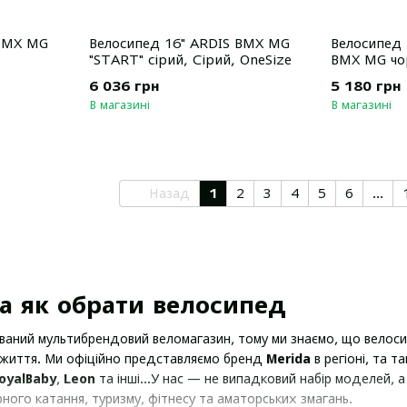
 BMX MG
Велосипед 16" ARDIS BMX MG
Велосипед 1
"START" сірий, Сірий, OneSize
BMX MG чо
Чорно-черв
6 036 грн
5 180 грн
В магазині
В магазині
Назад
1
2
3
4
5
6
...
а як обрати велосипед
ований мультибрендовий веломагазин, тому ми знаємо, що велоси
 життя. Ми офіційно представляємо бренд
Merida
в регіоні, та т
oyalBaby
,
Leon
та інші...У нас — не випадковий набір моделей, 
ного катання, туризму, фітнесу та аматорських змагань.