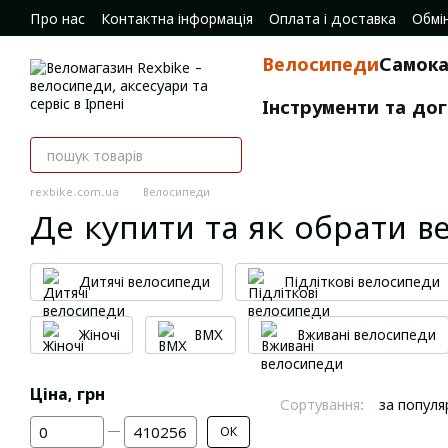
Перейти до основного контенту
Про нас
Контактна інформація
Оплата і доставка
Обмі
Відгуки про магазин
Велосипеди
Самока
Інструменти та до
rexbike.com.ua
Велосипеди
Де купити та як обрати ве
Дитячі велосипеди
Підліткові велосипеди
Жіночі
BMX
Вживані велосипеди
Ціна, грн
Сортування:
за популя
Від Ціна, грн
До Ціна, грн
ОК