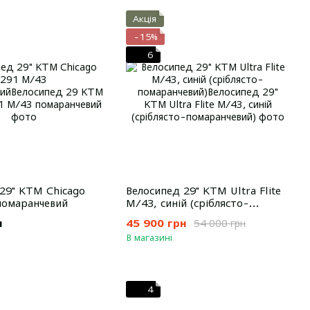
Акція
−15%
6
29" KTM Chicago
Велосипед 29" KTM Ultra Flite
помаранчевий
M/43, синій (сріблясто-
помаранчевий)
н
45 900 грн
54 000 грн
В магазині
4