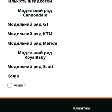
Кількість швидкотей
катання "на межі". Якщо
Модельний ряд
Кросові велоси
Cannondale
Поєднання міської зручн
Модельний ряд GT
протектором, пряма пос
дачу, у ліс або в парк, 
Модельний ряд KTM
велотуризму на вихідні.
Модельний ряд Merida
Шосейні велос
Модельний ряд
Для тих, хто любить шв
RoyalBaby
аеродинамічною посадкою
варіант. Але важливо: н
Модельний ряд Scott
Гравійні велос
Колір
Найуніверсальніший тип
9
Акція
геометрія. Гравійник ст
кріпленнями для багажни
Міські велосип
Клієнтам
Прості, зручні, на щоде