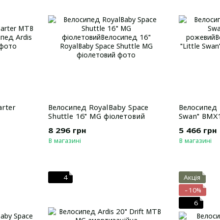
arter
Велосипед RoyalBaby Space
Велосипед R
Shuttle 16" MG фіолетовий
Swan" BMX
8 296 грн
5 466 грн
В магазині
В магазині
4
Акція
−10%
6