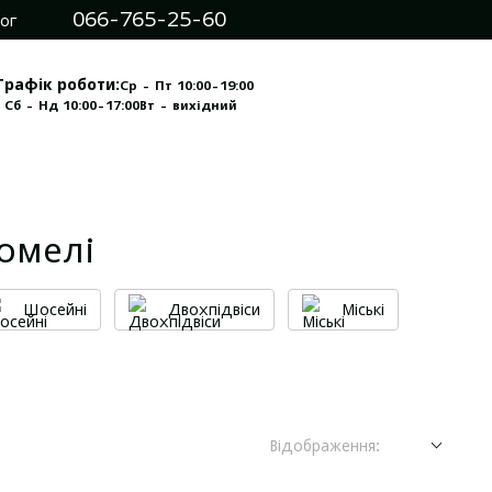
066-765-25-60
ог
Графік роботи:
Ср - Пт 10:00-19:00
 Сб - Нд 10:00-17:00
Вт - вихідний
томелі
Шосейні
Двохпідвіси
Міські
Відображення: