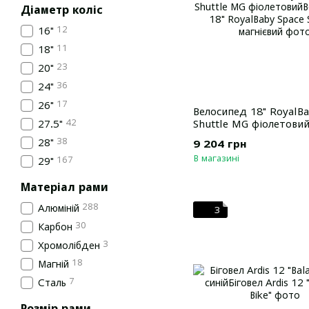
Діаметр коліс
12
16"
11
18"
23
20"
36
24"
17
26"
Велосипед 18" RoyalBa
42
Shuttle MG фіолетови
27.5"
38
28"
9 204 грн
В магазині
167
29"
Матеріал рами
288
Алюміній
3
30
Карбон
3
Хромолібден
18
Магній
7
Сталь
Розмір рами