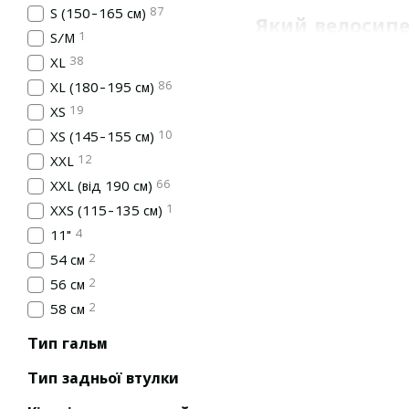
87
S (150-165 см)
Який велосипе
1
S/M
Щоб правильно обрати в
38
XL
Де ви збираєтесь їз
86
XL (180-195 см)
Для чого саме вам в
19
XS
10
XS (145-155 см)
Ми підберемо велосипед
велосипедів, які предста
12
XXL
66
XXL (від 190 см)
Гірські велос
1
XXS (115-135 см)
Найпопулярніший тип вел
4
11"
Якщо любите ліси, безд
2
54 см
передній амортизатор, 
протектором, ефективним
2
56 см
для трейлових трас (на 
2
58 см
повноцінного двопідвісу
Тип гальм
Двопідвіси (Fu
Тип задньої втулки
Це велосипеди для справ
рельєфу: круті спуски, к