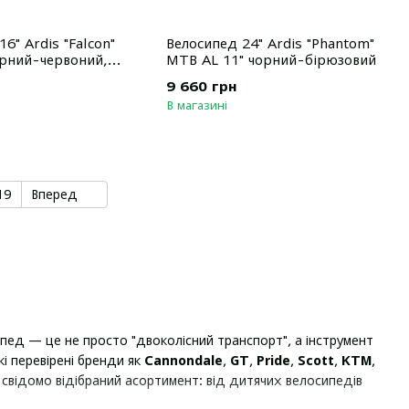
6" Ardis "Falcon"
Велосипед 24" Ardis "Phantom"
рний-червоний,
MTB AL 11" чорний-бірюзовий
оний, до 115 см
9 660 грн
В магазині
19
Вперед
пед — це не просто "двоколісний транспорт", а інструмент
акі перевірені бренди як
Cannondale
,
GT
,
Pride
,
Scott
,
KTM
,
а свідомо відібраний асортимент: від дитячих велосипедів