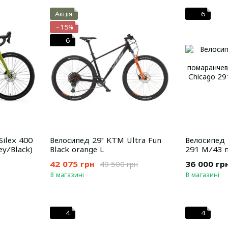
Акція
6
−15%
6
Silex 400
Велосипед 29" KTM Ultra Fun
Велосипед 
ey/Black)
Black orange L
291 M/43 
42 075 грн
36 000 гр
49 500 грн
В магазині
В магазині
4
4