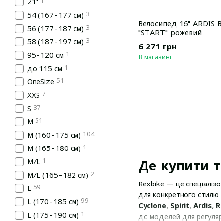
1
21"
3
54 (167-177 см)
Велосипед 16" ARDIS
3
56 (177-187 см)
"START" рожевий
3
58 (187-197 см)
6 271 грн
1
95-120 см
В магазині
1
до 115 см
51
OneSize
7
XXS
37
S
51
M
104
M (160-175 см)
1
M (165-180 см)
1
M/L
Де купити т
2
M/L (165-182 см)
Rexbike — це спеціаліз
59
L
для конкретного стилю
99
L (170-185 см)
Cyclone
,
Spirit
,
Ardis
,
R
1
L (175-190 см)
до моделей для регуляр