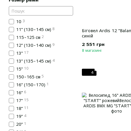
3
10
8
11" (130-145 см)
Біговел Ardis 12 "Balan
синій
2
115-125 см
2 551 грн
9
12" (130-140 см)
В магазині
17
13"
4
13" (135-145 см)
10
15"
4
5
150-165 см
1
16" (150-170)
6
16"
15
17"
11
18"
4
19"
1
20"