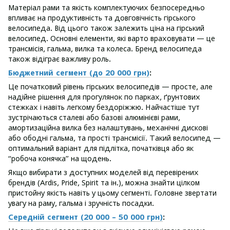
Матеріал рами та якість комплектуючих безпосередньо
впливає на продуктивність та довговічність гірського
велосипеда. Від цього також залежить ціна на гірський
велосипед. Основні елементи, які варто враховувати — це
трансмісія, гальма, вилка та колеса. Бренд велосипеда
також відіграє важливу роль.
Бюджетний сегмент (до 20 000 грн)
:
Це початковий рівень гірських велосипедів — просте, але
надійне рішення для прогулянок по парках, ґрунтових
стежках і навіть легкому бездоріжжю. Найчастіше тут
зустрічаються сталеві або базові алюмінієві рами,
амортизаційна вилка без налаштувань, механічні дискові
або ободні гальма, та прості трансмісії. Такий велосипед —
оптимальний варіант для підлітка, початківця або як
“робоча конячка” на щодень.
Якщо вибирати з доступних моделей від перевірених
брендів (Ardis, Pride, Spirit та ін.), можна знайти цілком
пристойну якість навіть у цьому сегменті. Головне звертати
увагу на раму, гальма і зручність посадки.
Середній сегмент (20 000 – 50 000 грн)
: