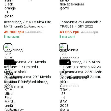
Велосипед 29" KTM Ultra Flite
Велосипед 29 Cannondale
M/43, синій (сріблясто-
TRAIL SE 4 GRY 2022
помаранчевий)
45 900 грн
43 055 грн
54 000 грн
47 838 грн
В магазині
В магазині
8
4