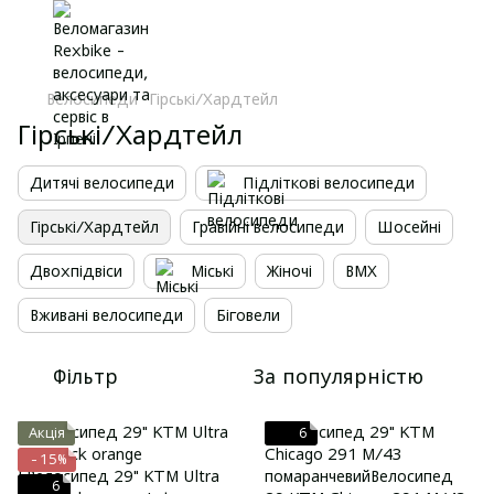
Велосипеди
Гірські/Хардтейл
Гірські/Хардтейл
Дитячі велосипеди
Підліткові велосипеди
Гірські/Хардтейл
Гравійні велосипеди
Шосейні
Двохпідвіси
Міські
Жіночі
BMX
Вживані велосипеди
Біговели
Фільтр
За популярністю
Акція
6
−15%
6