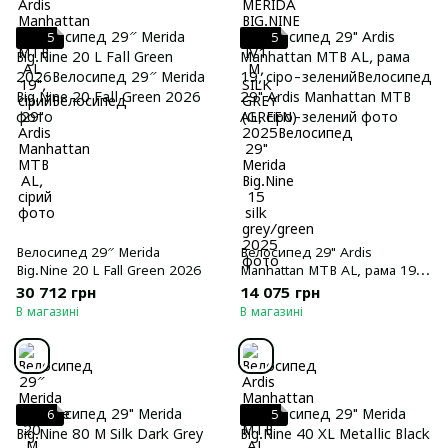
5
5
Велосипед 29″ Merida
Велосипед 29" Ardis
Big.Nine 20 L Fall Green 2026
Manhattan MTB AL, рама 19,
сіро-зелений
30 712 грн
14 075 грн
В магазині
В магазині
6
5