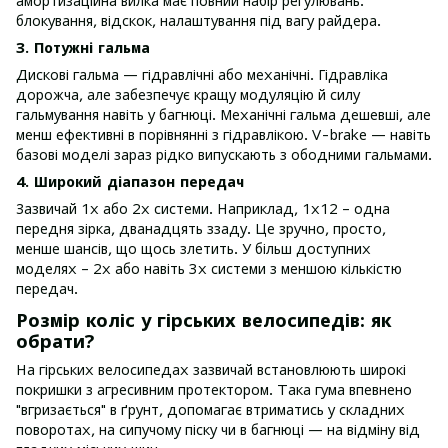
амортизаційна вилка має повний набір регулювань:
блокування, відскок, налаштування під вагу райдера.
3. Потужні гальма
Дискові гальма — гідравлічні або механічні. Гідравліка
дорожча, але забезпечує кращу модуляцію й силу
гальмування навіть у багнюці. Механічні гальма дешевші, але
менш ефективні в порівнянні з гідравлікою. V-brake — навіть
базові моделі зараз рідко випускають з ободними гальмами.
4. Широкий діапазон передач
Зазвичай 1x або 2x системи. Наприклад, 1x12 – одна
передня зірка, дванадцять ззаду. Це зручно, просто,
менше шансів, що щось злетить. У більш доступних
моделях – 2x або навіть 3x системи з меншою кількістю
передач.
Розмір коліс у гірських велосипедів: як
обрати?
На гірських велосипедах зазвичай встановлюють широкі
покришки з агресивним протектором. Така гума впевнено
"вгризається" в ґрунт, допомагає втриматись у складних
поворотах, на сипучому піску чи в багнюці — на відміну від