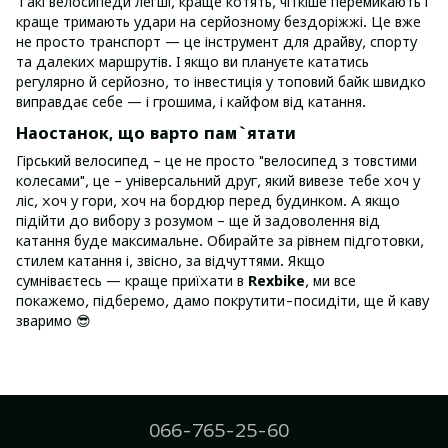
Такі велосипеди легші, краще котять, чіткіше перемикають і
краще тримають удари на серйозному бездоріжжі. Це вже
не просто транспорт — це інструмент для драйву, спорту
та далеких маршрутів. І якщо ви плануєте кататись
регулярно й серйозно, то інвестиція у топовий байк швидко
виправдає себе — і грошима, і кайфом від катання.
Наостанок, що варто пам`ятати
Гірський велосипед – це не просто "велосипед з товстими
колесами", це – універсальний друг, який вивезе тебе хоч у
ліс, хоч у гори, хоч на бордюр перед будинком. А якщо
підійти до вибору з розумом – ще й задоволення від
катання буде максимальне. Обирайте за рівнем підготовки,
стилем катання і, звісно, за відчуттями. Якщо
сумніваєтесь — краще приїхати в
Rexbike
, ми все
покажемо, підберемо, дамо покрутити-посидіти, ще й каву
зваримо 😎
066-765-25-60