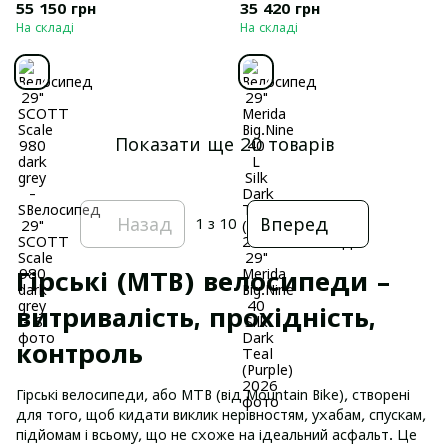
(Purple) 2026
55 150 грн
35 420 грн
На складі
На складі
Показати ще 20 товарів
Назад
Вперед
1
з 10
Гірські (MTB) велосипеди –
витривалість, прохідність,
контроль
Гірські велосипеди, або MTB (від Mountain Bike), створені
для того, щоб кидати виклик нерівностям, ухабам, спускам,
підйомам і всьому, що не схоже на ідеальний асфальт. Це