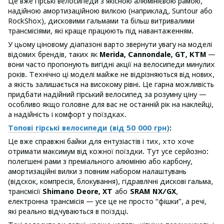
Це вже гірські велосипеди з якісною алюмінієвою рамою,
надійною амортизаційною вилкою (наприклад, Suntour або
RockShox), дисковими гальмами та більш витривалими
трансмісіями, які краще працюють під навантаженням.
У цьому ціновому діапазоні варто звернути увагу на моделі
відомих брендів, таких як
Merida, Cannondale, GT, KTM
—
вони часто пропонують вигідні акції на велосипеди минулих
років. Технічно ці моделі майже не відрізняються від нових,
а якість залишається на високому рівні. Це гарна можливість
придбати надійний гірський велосипед за розумну ціну —
особливо якщо головне для вас не останній рік на наклейці,
а надійність і комфорт у поїздках.
Топові гірські велосипеди (від 50 000 грн)
:
Це вже справжні байки для ентузіастів і тих, хто хоче
отримати максимум від кожної поїздки. Тут усе серйозно:
полегшені рами з преміального алюмінію або карбону,
амортизаційні вилки з повним набором налаштувань
(відскок, компресія, блокування), гідравлічні дискові гальма,
трансмісії
Shimano Deore, XT
або
SRAM NX/GX
,
електронна трансмісія — усе це не просто “фішки”, а речі,
які реально відчуваються в поїздці.