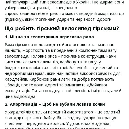
найпопулярніший тип велосипедів в Україні, і не дарма: вони
універсальні, витривалі, зі спеціально
спроєктованою геометрією та мають передній амортизатор
(підвіску), який "поглинає" удари та нерівності дороги.
Що робить гірський велосипед гірським?
1. Міцна та геометрично агресивна рама
Рама гірського велосипеда є його основою та визначає
міцність, жорсткість та в поєднанні з компонентами вагу
велосипеда. Головна риса – посилена конструкція. Рами
виготовляються з алюмінію, карбону та титану, у
бюджетних варіантах – зі сталі. Алюміній — це легкий та
недорогий матеріал, який найчастіше використовують для
хардтейлів. Карбонові рами легкі та добре поглинають
вібрації, проте вони дорогі та вимагають дбайливої
експлуатації. Титан поєднує в собі легкість і міцність, але й
ціна відповідна.
2. Амортизація – щоб не зубами ловити кочки
У хардтейлів є тільки передній амортизатор – це золотий
стандарт гірського байку. Він згладжує удари, покращує
зчеплення переднього колеса. У дорожчих моделях