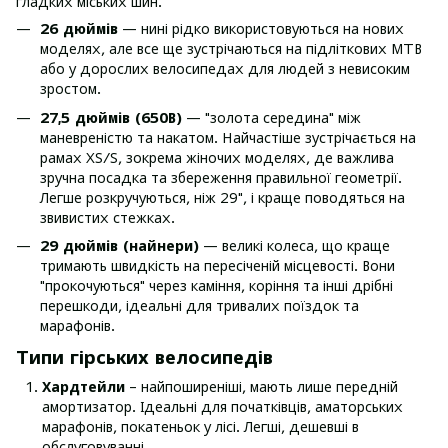
гладких міських шин.
26 дюймів
— нині рідко використовуються на нових
моделях, але все ще зустрічаються на підліткових MTB
або у дорослих велосипедах для людей з невисоким
зростом.
27,5 дюймів (650B)
— "золота середина" між
маневреністю та накатом. Найчастіше зустрічається на
рамах XS/S, зокрема жіночих моделях, де важлива
зручна посадка та збереження правильної геометрії.
Легше розкручуються, ніж 29", і краще поводяться на
звивистих стежках.
29 дюймів (найнери)
— великі колеса, що краще
тримають швидкість на пересіченій місцевості. Вони
"прокочуються" через каміння, коріння та інші дрібні
перешкоди, ідеальні для тривалих поїздок та
марафонів.
Типи гірських велосипедів
Хардтейли
– найпоширеніші, мають лише передній
амортизатор. Ідеальні для початківців, аматорських
марафонів, покатеньок у лісі. Легші, дешевші в
обслуговуванні.