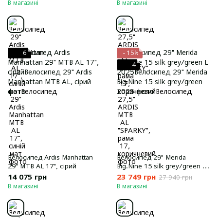
В магазині
В магазині
6
−15%
4
Велосипед Ardis Manhattan
Велосипед 29" Merida
29" MTB AL 17", сірий
Big.Nine 15 silk grey/green L
2025
14 075 грн
23 749 грн
27 940 грн
В магазині
В магазині