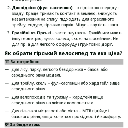
Двопідвіси (фул-саспеншн)
– з підвіскою спереду і
ззаду. Краще тримають контакт із землею, знижують
навантаження на спину, підходять для агресивного
трейлу, ендуро, гірських парків. Мінус – вартість і вага.
Гравійні vs Гірські
– часто плутають. Гравійники мають
іншу геометрію, вузькі колеса, схожі на шосейники. Не
для гір, а для легкого оффроуду і ґрунтових доріг.
Як обрати гірський велосипед та яка ціна?
🚴‍♂️
За потребою:
Для лісу, парку, легкого бездоріжжя – базові або
середнього рівня моделі.
Для трейлу, скель – фул-саспеншн або хардтейл вище
середнього рівня.
Для велопоходів та туризму - хардтейл вище
середнього рівня на якісних компонентах.
Для сільської місцевості або міста – MTB підійде і
базового рівня, якщо хочеться прохідності й комфорту.
💸
За бюджетом: