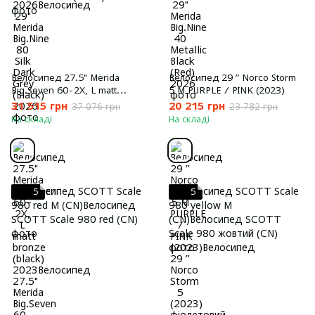
Велосипед 27.5" Merida
Велосипед 29 ” Norco Storm
Big.Seven 60-2X, L matt
5 М PURPLE / PINK (2023)
bronze (black) 2023
31 515 грн
20 215 грн
37 076 грн
23 782 грн
На складі
На складі
5
5