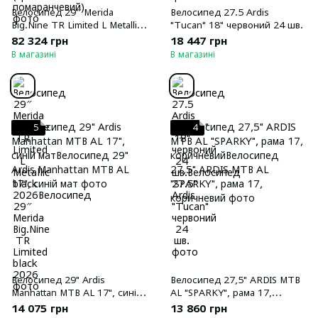
Велосипед 29″ Merida
Велосипед 27.5 Ardis
Big.Nine TR Limited L Metallic
"Tucan" 18" червоний 24 шв.
black 2026
82 324 грн
18 447 грн
В магазині
В магазині
5
4
Велосипед 29" Ardis
Велосипед 27,5" ARDIS MTB
Manhattan MTB AL 17", синій
AL "SPARKY", рама 17,
мат
коричневий
14 075 грн
13 860 грн