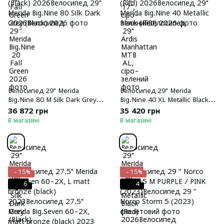
Велосипед 29" Merida
Велосипед 29" Merida
Big.Nine 80 M Silk Dark Grey
Big.Nine 40 XL Metallic Black
(Black) 2026
(Red) 2026
36 872 грн
35 420 грн
В магазині
В магазині
−15%
−15%
6
4