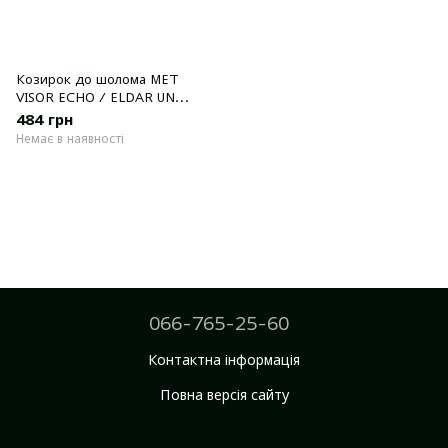
Козирок до шолома MET
VISOR ECHO / ELDAR UN
BLACK MATT
484 грн
Немає в наявності
066-765-25-60
Контактна інформація
Повна версія сайту