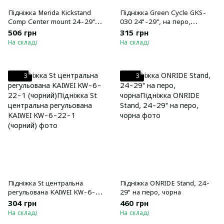
Підніжка Merida Kickstand
Підніжка Green Cycle GKS-
Comp Center mount 24-29"
030 24"-29", на перо,
Black
регульована, алюмінієва
506 грн
315 грн
На складі
На складі
3
3
Підніжка St центральна
Підніжка ONRIDE Stand, 24-
регульована KAIWEI KW-6-
29" на перо, чорна
22-1 (чорний)
304 грн
460 грн
На складі
На складі