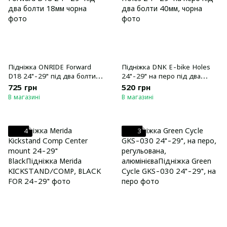
Підніжка ONRIDE Forward
Підніжка DNK E-bike Holes
D18 24"-29" під два болти
24"-29" на перо під два
18мм чорна
болти 40мм, чорна
725 грн
520 грн
В магазині
В магазині
4
3