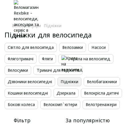
Велоаксесуари
Підніжки
Підніжки для велосипеда
Світло для велосипеда
Велозамки
Насоси
Фляготримачі
Фляги
Крила на велосипед
Велосумки
Тримачі для гаджетів
Дзвоники велосипедні
Підніжки
Велобагажники
Кошики велосипедні
Дзеркала
Велокрісла дитячі
Бокові колеса
Велокомп`ютери
Велотренажери
Фільтр
За популярністю