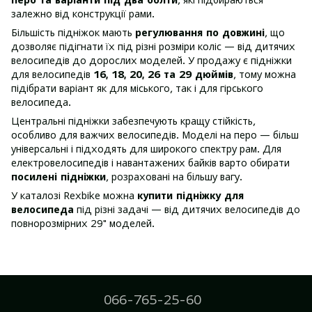
залежно від конструкції рами.
Більшість підніжок мають
регулювання по довжині
, що
дозволяє підігнати їх під різні розміри коліс — від дитячих
велосипедів до дорослих моделей. У продажу є підніжки
для велосипедів
16, 18, 20, 26 та 29 дюймів
, тому можна
підібрати варіант як для міського, так і для гірського
велосипеда.
Центральні підніжки забезпечують кращу стійкість,
особливо для важчих велосипедів. Моделі на перо — більш
універсальні і підходять для широкого спектру рам. Для
електровелосипедів і навантажених байків варто обирати
посилені підніжки
, розраховані на більшу вагу.
У каталозі Rexbike можна
купити підніжку для
велосипеда
під різні задачі — від дитячих велосипедів до
повнорозмірних 29" моделей.
066-765-25-60