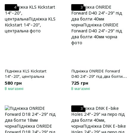
4
3
Підніжка KLS Kickstart
Підніжка ONRIDE Forward
14"-20", центральна
D40 24"-29" під два болти
40мм чорна
580 грн
725 грн
В магазині
В магазині
3