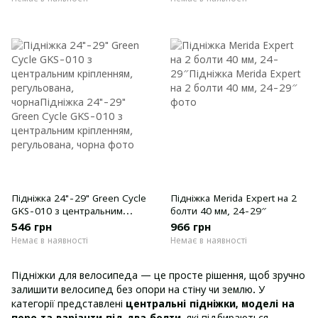
Підніжка 24"-29" Green Cycle
Підніжка Merida Expert на 2
GKS-010 з центральним
болти 40 мм, 24-29″
кріпленням, регульована,
546 грн
966 грн
чорна
Немає в наявності
Немає в наявності
Підніжки для велосипеда — це просте рішення, щоб зручно
залишити велосипед без опори на стіну чи землю. У
категорії представлені
центральні підніжки, моделі на
перо та варіанти під два болти
, які підбираються