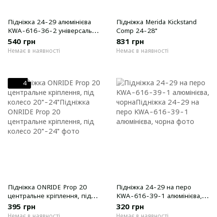
Підніжка 24-29 алюмінієва
Підніжка Merida Kickstand
KWA-616-36-2 універсальна
Comp 24-28"
чорна
540 грн
831 грн
Немає в наявності
Немає в наявності
4
Підніжка ONRIDE Prop 20
Підніжка 24-29 на перо
центральне кріплення, під
KWA-616-39-1 алюмінієва,
колесо 20"-24"
чорна
395 грн
320 грн
Немає в наявності
Немає в наявності