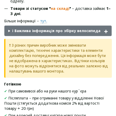
одразу.
Товари зі статусом "
на складі
"
– доставка займає
1-
3 дні
.
Більше інформації -
тут.
ℹ️ Важлива інформація про збірку велосипеда
❗ З різних причин виробник може змінювати
комплектацію, технічні характеристики та елементи
дизайну без попередження. Ця інформація може бути
не відображена в характеристиках. Відтінки кольорів
на фото можуть відрізнятися від реальних залежно від
налаштувань вашого монітора.
Готівкою
✔
При самовивозі або на руки нашого кур`єра
✔
Післяплата - при отриманні товару у відділенні Нової
Пошти (стягується додаткова комісія 2% від вартості
товару + 20 грн)
✔
При адресній доставці кур'єра нової пошти