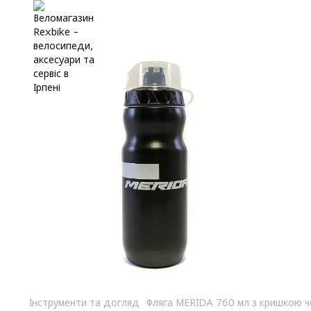
Інструменти та догляд
Фляга MERIDA 760 мл з кришкою 