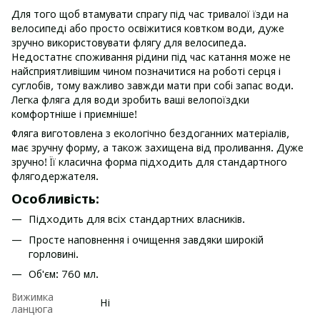
Для того щоб втамувати спрагу під час тривалої їзди на
велосипеді або просто освіжитися ковтком води, дуже
зручно використовувати флягу для велосипеда.
Недостатнє споживання рідини під час катання може не
найсприятливішим чином позначитися на роботі серця і
суглобів, тому важливо завжди мати при собі запас води.
Легка фляга для води зробить ваші велопоїздки
комфортніше і приємніше!
Фляга виготовлена з екологічно бездоганних матеріалів,
має зручну форму, а також захищена від проливання. Дуже
зручно! Її класична форма підходить для стандартного
флягодержателя.
Особливість:
Підходить для всіх стандартних власників.
Просте наповнення і очищення завдяки широкій
горловині.
Об'єм: 760 мл.
Вижимка
Ні
ланцюга