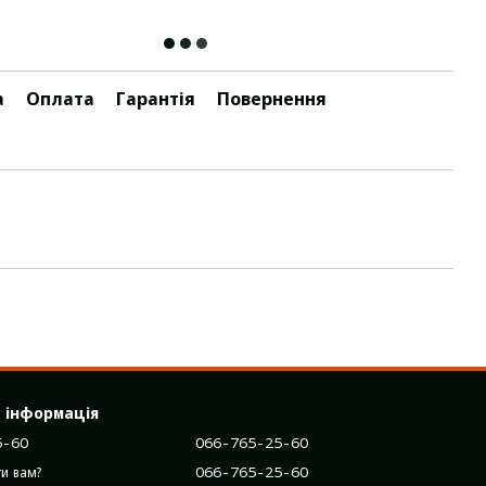
а
Оплата
Гарантія
Повернення
 інформація
5-60
066-765-25-60
066-765-25-60
и вам?