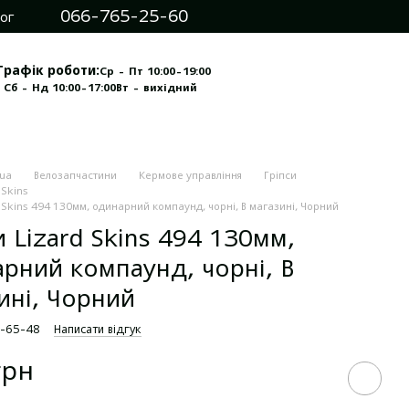
066-765-25-60
ог
Графік роботи:
Ср - Пт 10:00-19:00
 Сб - Нд 10:00-17:00
Вт - вихідний
.ua
Велозапчастини
Кермове управління
Гріпси
 Skins
d Skins 494 130мм, одинарний компаунд, чорні, В магазині, Чорний
и Lizard Skins 494 130мм,
рний компаунд, чорні, В
ині, Чорний
I-65-48
Написати відгук
грн