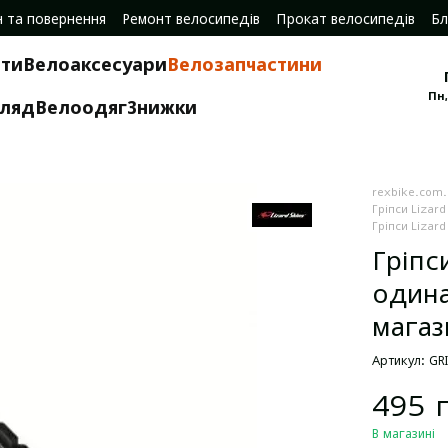
н та повернення
Ремонт велосипедів
Прокат велосипедів
Бл
ти
Велоаксесуари
Велозапчастини
Пн,
гляд
Велоодяг
Знижки
rexbike.com
Гріпси Lizard
Гріпси Lizar
Гріпс
одина
магаз
Артикул: GR
495 
В магазині