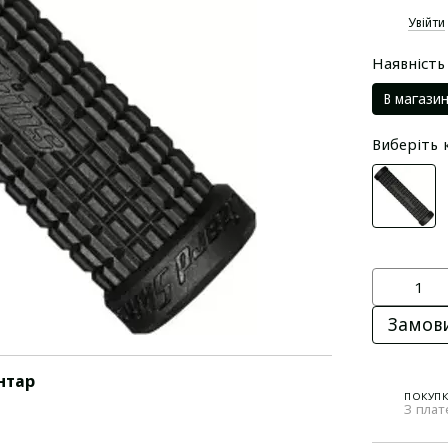
%
Увійти
Наявність
В магазин
Виберіть 
Замов
нтар
ПОКУП
3 плат