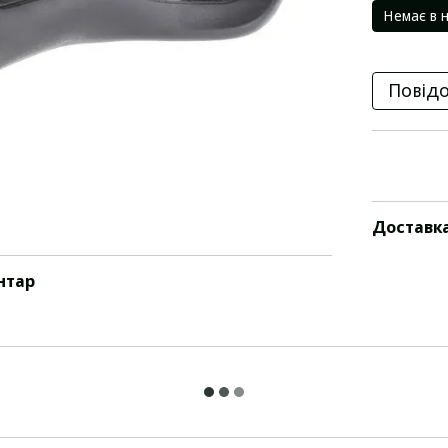
Немає в 
Повідо
Доставк
нтар