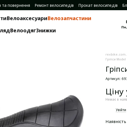
н та повернення
Ремонт велосипедів
Прокат велосипедів
Бл
ти
Велоаксесуари
Велозапчастини
Пн,
гляд
Велоодяг
Знижки
rexbike.com
Гріпси Model
Гріпс
Артикул: 6
Ціну
Немає в ная
%
Увійти
Наявність