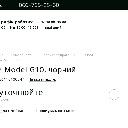
066-765-25-60
ог
Графік роботи:
Ср - Пт 10:00-19:00
 Сб - Нд 10:00-17:00
Вт - вихідний
.ua
Велозапчастини
Кермове управління
Гріпси
 G10, чорний
и Model G10, чорний
936116100547
Написати відгук
 уточнюйте
вності
для відображення накопичувальної знижки