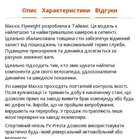
Опис
Характеристики
Відгуки
Maxxis Flyweight розроблена в Тайвані. Ця модель є
найлегшою та найвитривалішою камерою в сегменті.
Ідеально збалансована товщина стін забезпечує відмінний
захист від пошкоджень та максимальний термін служби.
Підвищене прискорення та динаміка досягається за
рахунок зниженої ваги.
Ідеально підходить тим, хто звик шукати найлегші
компоненти для свого велосипеда, удосконалюючи
динамічні та швидкісні показники.
Усі камери Maxxis проходять поетапний контроль якості.
Після вулканізації їх тримають добу в накачаному стані, що
дозволяє прямо на заводі виявити брак компаунду або будь
які дефекти. Вироби, що не пройшли випробування,
вирушають на переробку. У продаж потрапляють лише
якісні перевірені на заводі екземпляри.
Спортивний ніпель FV Presta дозволяє використовувати
практично будь-який універсальний автомобільний або
велонасос.