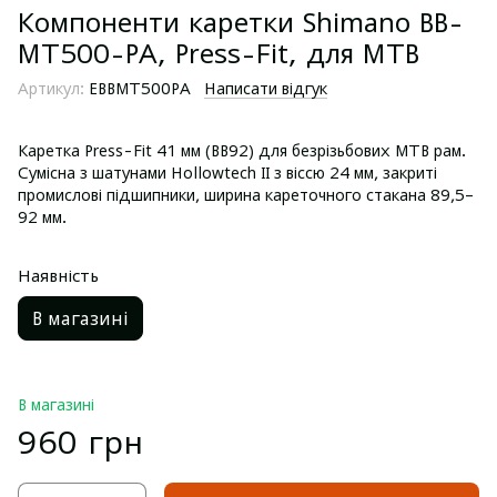
Компоненти каретки Shimano BB-
MT500-PA, Press-Fit, для MTB
Артикул:
EBBMT500PA
Написати відгук
Каретка Press-Fit 41 мм (BB92) для безрізьбових MTB рам.
Сумісна з шатунами Hollowtech II з віссю 24 мм, закриті
промислові підшипники, ширина кареточного стакана 89,5–
92 мм.
Наявність
В магазині
В магазині
960 грн