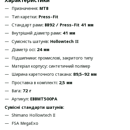
Характеристики
Призначення:
MTB
Тип каретки:
Press-Fit
Стандарт рами:
BB92 / Press-Fit 41 мм
Внутрішній діаметр рами:
41 мм
Сумісність шатунів:
Hollowtech II
Діаметр осі:
24 мм
Підшипники: промислові, закритого типу
Матеріал корпусу: синтетичний полімер
Ширина кареточного стакана:
89,5–92 мм
Проставка в комплекті:
2,5 мм
Вага:
72 г
Артикул:
EBBMT500PA
Сумісні стандарти шатунів:
Shimano Hollowtech II
FSA MegaExo