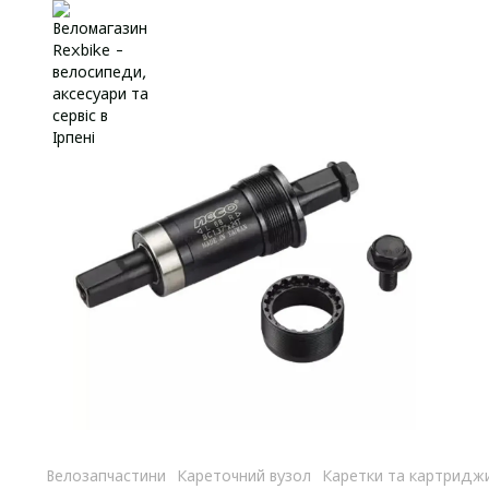
Велозапчастини
Кареточний вузол
Каретки та картридж