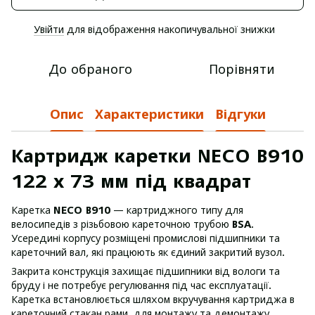
Увійти
для відображення накопичувальної знижки
%
До обраного
Порівняти
Опис
Характеристики
Відгуки
Картридж каретки NECO B910
122 х 73 мм під квадрат
Каретка
NECO B910
— картриджного типу для
велосипедів з різьбовою кареточною трубою
BSA
.
Усередині корпусу розміщені промислові підшипники та
кареточний вал, які працюють як єдиний закритий вузол.
Закрита конструкція захищає підшипники від вологи та
бруду і не потребує регулювання під час експлуатації.
Каретка встановлюється шляхом вкручування картриджа в
кареточний стакан рами, для монтажу та демонтажу