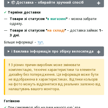
📦 Доставка – обирайте зручний спосіб
✔
Терміни доставки
Товари зі статусом "
в магазині
"
– можна забрати
одразу.
Товари зі статусом "
на складі
"
– доставка займає
1-
3 дні
.
Більше інформації -
тут.
ℹ️ Важлива інформація про збірку велосипеда
❗ З різних причин виробник може змінювати
комплектацію, технічні характеристики та елементи
дизайну без попередження. Ця інформація може бути
не відображена в характеристиках. Відтінки кольорів
на фото можуть відрізнятися від реальних залежно від
налаштувань вашого монітора.
Готівкою
✔
При самовивозі або на руки нашого кур`єра