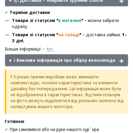
📦 Доставка – обирайте зручний спосіб
✔
Терміни доставки
Товари зі статусом "
в магазині
"
– можна забрати
одразу.
Товари зі статусом "
на складі
"
– доставка займає
1-
3 дні
.
Більше інформації -
тут.
ℹ️ Важлива інформація про збірку велосипеда
❗ З різних причин виробник може змінювати
комплектацію, технічні характеристики та елементи
дизайну без попередження. Ця інформація може бути
не відображена в характеристиках. Відтінки кольорів
на фото можуть відрізнятися від реальних залежно від
налаштувань вашого монітора.
Готівкою
✔
При самовивозі або на руки нашого кур`єра