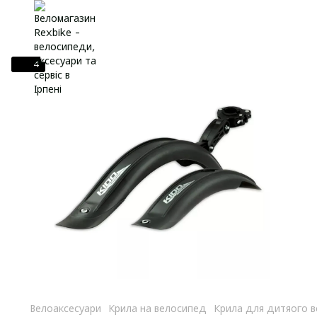
4
Велоаксесуари
Крила на велосипед
Крила для дитяого 