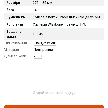
Розміри
375 × 85 мм
Вага
64 г
Сумісність
Колеса з покришками шириною до 35 мм
Кріплення
Система Wishbone + ремінці TPU
Товщина
0.9 мм
крила
Тип кріплення
Швидкоз'ємні
Матеріал
Поліпропілен
Діаметр коліс
700С
Додайте перший відгук