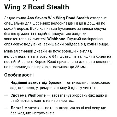
Wing 2 Road Stealth
Заднє крило
Ass Savers Win Wing
Road Stealth
створене
спеціально для шосейних велосипедів і їзди в дощ чи по
мокрій дорозі. Воно кріпиться буквально за кілька секунд
без інструментів і надійно фіксується завдяки
запатентованій системі
Wishbone
. Гнучкий поліпропілен
спрямовує воду вниз, захищаючи райдера від колін і вище.
Мінімалістичний дизайн не псує зовнішній вигляд
велосипеда, а вага усього 64 г дозволяє залишити крило на
постійній основі. Версія Road призначена для встановлення
на велосипеди з шириною покришок до 35 мм.
Особливості
Надійний захист від бризок
— оптимально перекриває
заднє колесо, утримуючи спину й одяг у чистоті.
Система Wishbone
— забезпечує жорстку фіксацію й
стабільність навіть на нерівностях.
Легкий монтаж
— встановлюється за лічені секунди
без жодних інструментів.