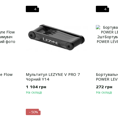
4
4
e Flow
Мультитул LEZYNE V PRO 7
Бортувальн
Чорний Y14
POWER LEV
2шт
1 104 грн
272 грн
На складі
На складі
−50%