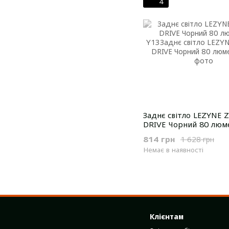
4
Заднє світло LEZYNE 
DRIVE Чорний 80 люме
814 грн
1 628 грн
Немає в наявності
Клієнтам