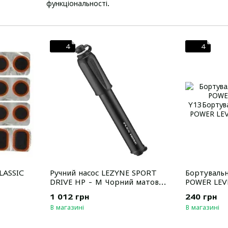
функціональності.
Продукція Lezyne славиться своєю надійністю та до
професіоналів та аматорів. Завдяки ретельній увазі
забезпечують максимальний комфорт і ефективність
4
4
Переваги бренду:
Високоякісні матеріали та бездоганна точність 
Інноваційний підхід до дизайну та технологій.
Надійність і довговічність навіть у найскладніш
Широкий асортимент аксесуарів для будь-яких
Lezyne – це бренд, якому можна довіряти, коли мов
велосипедистів.
LASSIC
Ручний насос LEZYNE SPORT
Бортувальн
DRIVE HP - M Чорний матовий
POWER LEV
120psi Y17, Чорний
1 012 грн
240 грн
В магазині
В магазині