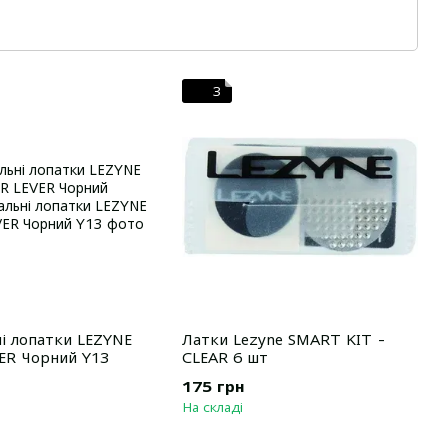
вговічністю, що робить її ідеальним вибором для
 до деталей і технічних рішень, продукти Lezyne
 під час кожної поїздки.
3
виготовлення.
их умовах.
 потреб велосипедиста.
а йде про якісні інструменти та аксесуари для
і лопатки LEZYNE
Латки Lezyne SMART KIT -
ER Чорний Y13
CLEAR 6 шт
175 грн
На складі