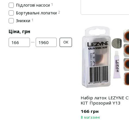
1
Підлогові насоси
2
Бортувальні лопатки
1
Знижки
Ціна, грн
Від Ціна, грн
До Ціна, грн
ОК
Набір латок LEZYNE C
KIT Прозорий Y13
166 грн
В магазині