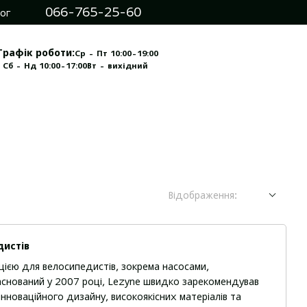
066-765-25-60
ог
Графік роботи:
Ср - Пт 10:00-19:00
 Сб - Нд 10:00-17:00
Вт - вихідний
Відображення:
дистів
ією для велосипедистів, зокрема насосами,
Заснований у 2007 році, Lezyne швидко зарекомендував
 інноваційного дизайну, високоякісних матеріалів та