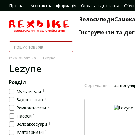
Перейти до основного контенту
Про нас
Контактна інформація
Оплата і доставка
Обмі
Відгуки про магазин
Велосипеди
Самока
Інструменти та до
rexbike.com.ua
Lezyne
Lezyne
Розділ
Сортування:
за популя
1
Мультитули
1
Заднє світло
2
Ремкомплекти
1
Насоси
1
Велоаксесуари
1
Фляготримачі