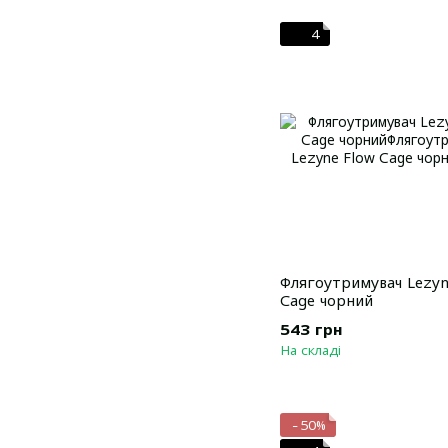
4
Флягоутримувач Lezyn
Cage чорний
543 грн
На складі
−50%