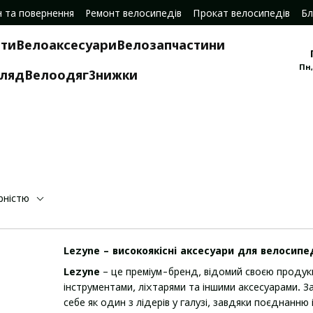
н та повернення
Ремонт велосипедів
Прокат велосипедів
Бл
ти
Велоаксесуари
Велозапчастини
Пн,
гляд
Велоодяг
Знижки
рністю
Lezyne – високоякісні аксесуари для велосипе
Lezyne
– це преміум-бренд, відомий своєю продукц
інструментами, ліхтарями та іншими аксесуарами. 
себе як один з лідерів у галузі, завдяки поєднанню