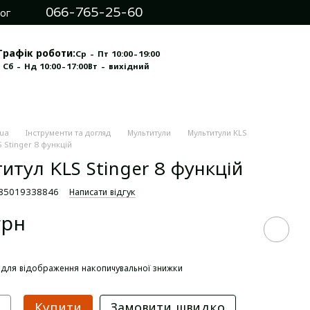
066-765-25-60
ог
Графік роботи:
Ср - Пт 10:00-19:00
 Сб - Нд 10:00-17:00
Вт - вихідний
.ua
Інструменти та догляд
Мультитули
Мультитули KLS
 Stinger 8 функцій
итул KLS Stinger 8 функцій
585019338846
Написати відгук
грн
для відображення накопичувальної знижки
Купити
Замовити швидко