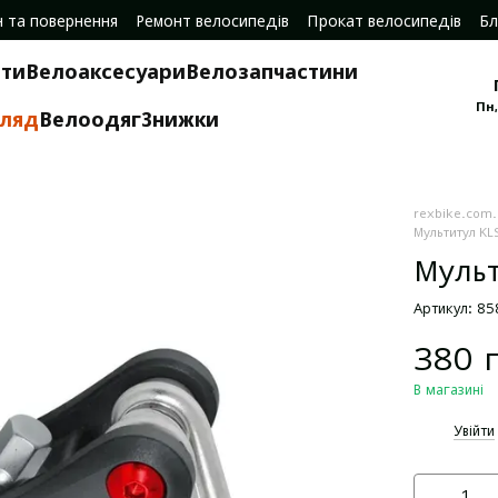
н та повернення
Ремонт велосипедів
Прокат велосипедів
Бл
ти
Велоаксесуари
Велозапчастини
Пн,
гляд
Велоодяг
Знижки
rexbike.com
Мультитул KLS
Мульт
Артикул: 8
380 
В магазині
%
Увійти