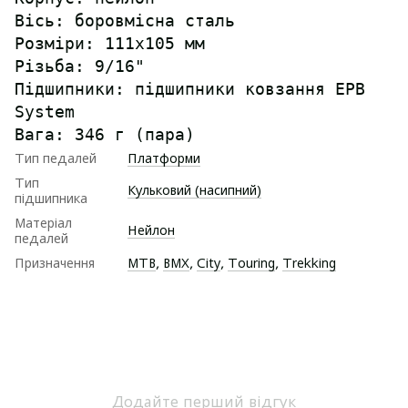
Вісь: боровмісна сталь
Розміри: 111x105 мм
Різьба: 9/16"
Підшипники: підшипники ковзання EPB
System
Вага: 346 г (пара)
Тип педалей
Платформи
Тип
Кульковий (насипний)
підшипника
Матеріал
Нейлон
педалей
Призначення
MTB
,
BMX
,
City
,
Touring
,
Trekking
Додайте перший відгук