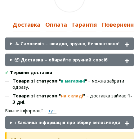
Доставка
Оплата
Гарантія
Повернення
🚴 Самовивіз – швидко, зручно, безкоштовно!
📦 Доставка – обирайте зручний спосіб
✔
Терміни доставки
Товари зі статусом "
в магазині
"
– можна забрати
одразу.
Товари зі статусом "
на складі
"
– доставка займає
1-
3 дні
.
Більше інформації -
тут.
ℹ️ Важлива інформація про збірку велосипеда