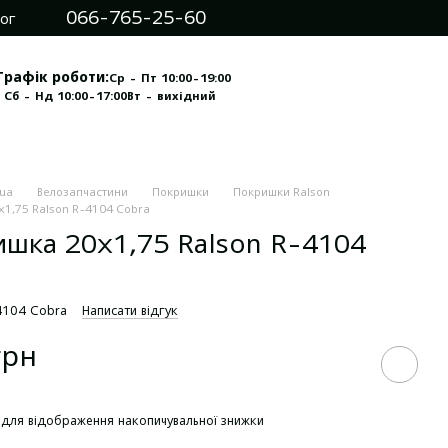
066-765-25-60
ог
Графік роботи:
Ср - Пт 10:00-19:00
 Сб - Нд 10:00-17:00
Вт - вихідний
.ua
Велозапчастини
Покришки
Покришки Ralson
1,75 Ralson R-4104 Cobra
шка 20х1,75 Ralson R-4104
4104 Cobra
Написати відгук
грн
для відображення накопичувальної знижки