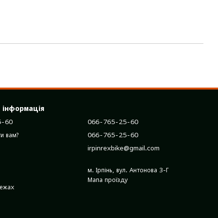
 інформація
5-60
066-765-25-60
066-765-25-60
и вам?
irpinrexbike@gmail.com
м. Ірпінь, вул. Антонова 3-Г
Мапа проїзду
режах