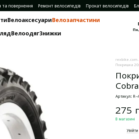
н та повернення
Ремонт велосипедів
Прокат велосипедів
Бл
ти
Велоаксесуари
Велозапчастини
Пн,
гляд
Велоодяг
Знижки
rexbike.com
Покришка 20х
Покри
Cobra
Артикул: R-
275 
В магазині
%
Увійти