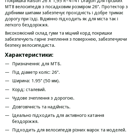
Покришка Ralson 26 x 1,95 R-4141 Dragon для гірських
MTB велосипедів з посадковим розміром 26". Протектор з
дрібними шипами забезпечує прохідність і добре тримає
дорогу при їзді. Відмінно підходить як для міста так і
легкого бездоріжжя.
Високоякісний склад гуми та міцний корд покришки
забезпечують гарне зчеплення з поверхнею, забезпечуючи
безпеку велосипедиста.
Характеристики:
Призначення: для МТБ.
Під діаметр коліс: 26".
Ширина: 1.95" (50 мм).
Корд: сталевий.
Чудове зчеплення з дорогою.
Довговічність та надійність.
Ідеально підходить для активного катання
бездоріжжя.
Підходить для велосипедів різних марок та моделей.