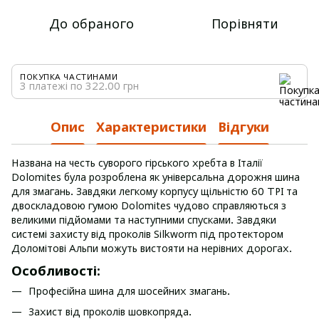
До обраного
Порівняти
ПОКУПКА ЧАСТИНАМИ
3 платежі по 322.00 грн
Опис
Характеристики
Відгуки
Названа на честь суворого гірського хребта в Італії
Dolomites була розроблена як універсальна дорожня шина
для змагань. Завдяки легкому корпусу щільністю 60 TPI та
двоскладовою гумою Dolomites чудово справляються з
великими підйомами та наступними спусками. Завдяки
системі захисту від проколів Silkworm під протектором
Доломітові Альпи можуть вистояти на нерівних дорогах.
Особливості:
Професійна шина для шосейних змагань.
Захист від проколів шовкопряда.