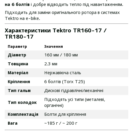
на 6 болтів
і добре відводить тепло під навантаженням.
Підходить для заміни оригінального ротора в системах
Tektro на e-bike.
Характеристики Tektro TR160-17 /
TR180-17
Параметр
Значення
Діаметр
160 мм / 180 мм
Товщина
2.3 мм
Матеріал
Нержавіюча сталь
Кріплення
6 болтів (Torx T25)
Тип гальм
Дискові гідравлічні/механічні
Підходять усі типи (металеві,
Тип колодок
органічні)
Комплектація
Болти для кріплення
Вага
~185 г / ~ 200 г