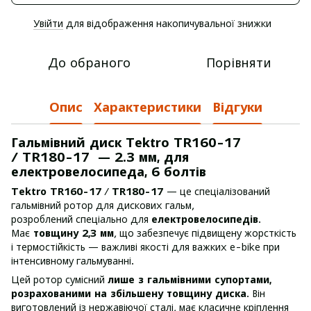
Увійти
для відображення накопичувальної знижки
%
До обраного
Порівняти
Опис
Характеристики
Відгуки
Гальмівний диск Tektro TR160-17
/ TR180-17 — 2.3 мм, для
електровелосипеда, 6 болтів
Tektro TR160-17
/
TR180-17
— це спеціалізований
гальмівний ротор для дискових гальм,
розроблений спеціально для
електровелосипедів
.
Має
товщину 2,3 мм
, що забезпечує підвищену жорсткість
і термостійкість — важливі якості для важких e-bike при
інтенсивному гальмуванні.
Цей ротор сумісний
лише з гальмівними супортами,
розрахованими на збільшену товщину диска
. Він
виготовлений із нержавіючої сталі, має класичне кріплення