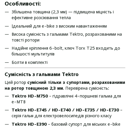
Особливості:
Збільшена товщина (2,3 мм) — підвищена міцність і
ефективне розсіювання тепла
Ідеальний для e-bike з високим навантаженням
Висока сумісність з гальмами Tektro, розрахованими на
товсті ротори
Надійне кріплення 6-bolt, ключ Torx T25 входить до
більшості мультитулів
Болти в комплекті
Сумісність з гальмами Tektro
Цей ротор
сумісний тільки з супортами, розрахованими
на ротор товщиною 2,3 мм
. Перевірена сумісність:
Tektro HD-M750
– гідравлічні 4-поршневі гальма для
e-MTB
Tektro HD-E745 / HD-E740 / HD-E735 / HD-E730
–
серія гальм для електровелосипедів різного класу
Tektro HD-E390
– базовий супорт для міських e-bike