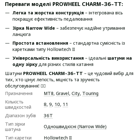
Переваги моделі PROWHEEL CHARM-36-TT:
Легка та жорстка конструкція
– інтегрована вісь
покращує ефективність педалювання
Зірка Narrow Wide
– забезпечує надійне утримання
ланцюга
Простота встановлення
– стандартна сумісність із
каретками типу Hollowtech II
Універсальність використання
– ідеальні
шатуни на
одну зірку
для різних стилів катання
Шатуни
PROWHEEL CHARM-36-TT
– це чудовий вибір для
тих, хто цінує легкість, міцність та зручність
обслуговування! 🚴‍♂️
Призначення
MTB
,
Gravel
,
City
,
Touring
Кількість
8
,
9
,
10
,
11
швидкостей
Діапазон зубів
36Т
Тип зірки
Одношвидкісні (Narrow Wide)
шатуна
Тип каретки
Hollowtech II