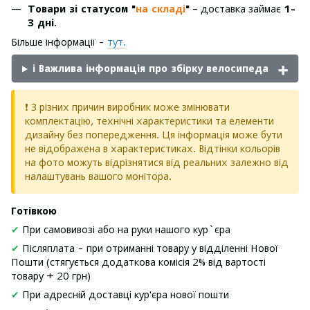
Товари зі статусом "
на складі
"
– доставка займає
1-
3 дні
.
Більше інформації -
тут.
ℹ️ Важлива інформація про збірку велосипеда
❗ З різних причин виробник може змінювати
комплектацію, технічні характеристики та елементи
дизайну без попередження. Ця інформація може бути
не відображена в характеристиках. Відтінки кольорів
на фото можуть відрізнятися від реальних залежно від
налаштувань вашого монітора.
Готівкою
✔
При самовивозі або на руки нашого кур`єра
✔
Післяплата - при отриманні товару у відділенні Нової
Пошти (стягується додаткова комісія 2% від вартості
товару + 20 грн)
✔
При адресній доставці кур'єра нової пошти