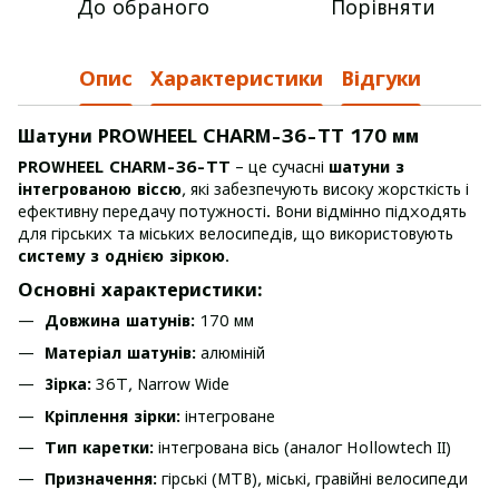
До обраного
Порівняти
Опис
Характеристики
Відгуки
Шатуни PROWHEEL CHARM-36-TT 170 мм
PROWHEEL CHARM-36-TT
– це сучасні
шатуни з
інтегрованою віссю
, які забезпечують високу жорсткість і
ефективну передачу потужності. Вони відмінно підходять
для гірських та міських велосипедів, що використовують
систему з однією зіркою
.
Основні характеристики:
Довжина шатунів:
170 мм
Матеріал шатунів:
алюміній
Зірка:
36T, Narrow Wide
Кріплення зірки:
інтегроване
Тип каретки:
інтегрована вісь (аналог Hollowtech II)
Призначення:
гірські (MTB), міські, гравійні велосипеди