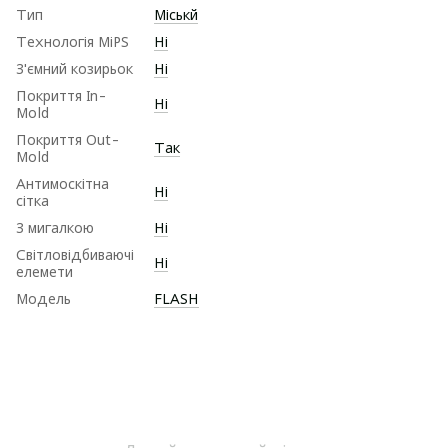
Тип
Міськй
Технологія MiPS
Ні
З'ємний козирьок
Ні
Покриття In-
Ні
Mold
Покриття Out-
Так
Mold
Антимоскітна
Ні
сітка
З мигалкою
Ні
Світловідбиваючі
Ні
елемети
Модель
FLASH