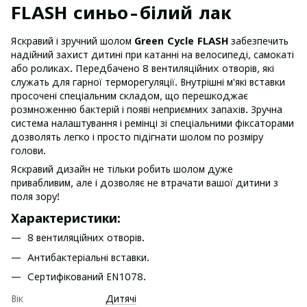
FLASH синьо-білий лак
Яскравий і зручний шолом
Green Cycle FLASH
забезпечить
надійний захист дитині при катанні на велосипеді, самокаті
або роликах. Передбачено 8 вентиляційних отворів, які
служать для гарної терморегуляції. Внутрішні м'які вставки
просочені спеціальним складом, що перешкоджає
розмноженню бактерій і появі неприємних запахів. Зручна
система налаштування і ремінці зі спеціальними фіксаторами
дозволять легко і просто підігнати шолом по розміру
голови.
Яскравий дизайн не тільки робить шолом дуже
привабливим, але і дозволяє не втрачати вашої дитини з
поля зору!
Характеристики:
8 вентиляційних отворів.
Антибактеріальні вставки.
Сертифікований EN1078.
Вік
Дитячі