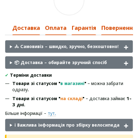
Доставка
Оплата
Гарантія
Повернення
🚴 Самовивіз – швидко, зручно, безкоштовно!
📦 Доставка – обирайте зручний спосіб
✔
Терміни доставки
Товари зі статусом "
в магазині
"
– можна забрати
одразу.
Товари зі статусом "
на складі
"
– доставка займає
1-
3 дні
.
Більше інформації -
тут.
ℹ️ Важлива інформація про збірку велосипеда