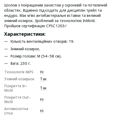
Шолом з покращеним захистом у скроневій та потиличній
областях. Відмінно підходить для дисциплін трейл та
ендуро. Має м'які антибактеріальні вставки та великий
знімний козирок. Зроблений за технологією InMold.
Пройшов сертифікацію CPSC1203/
Характеристики:
Кількість вентиляційних отворів: 19.
Знімний козирок.
Розмір голови: M (54-58 см).
Вага: 230 г.
Технологія MiPS
Ні
З'ємний козирьок
Так
Покриття In-
Так
Mold
Покриття Out-
Ні
Mold
Антимоскітна
Ні
сітка