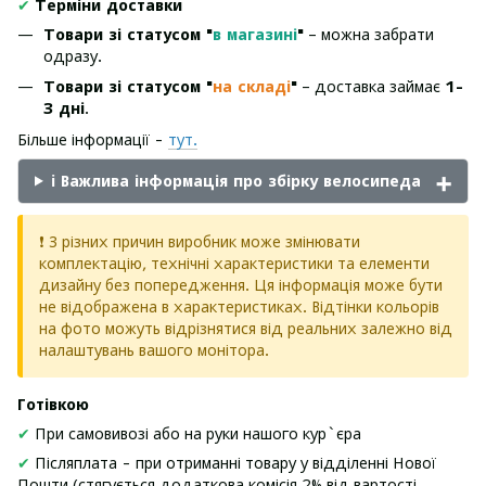
✔
Терміни доставки
Товари зі статусом "
в магазині
"
– можна забрати
одразу.
Товари зі статусом "
на складі
"
– доставка займає
1-
3 дні
.
Більше інформації -
тут.
ℹ️ Важлива інформація про збірку велосипеда
❗ З різних причин виробник може змінювати
комплектацію, технічні характеристики та елементи
дизайну без попередження. Ця інформація може бути
не відображена в характеристиках. Відтінки кольорів
на фото можуть відрізнятися від реальних залежно від
налаштувань вашого монітора.
Готівкою
✔
При самовивозі або на руки нашого кур`єра
✔
Післяплата - при отриманні товару у відділенні Нової
Пошти (стягується додаткова комісія 2% від вартості