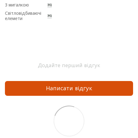
З мигалкою
Ні
Світловідбиваючі
Ні
елемети
Додайте перший відгук
Написати відгук