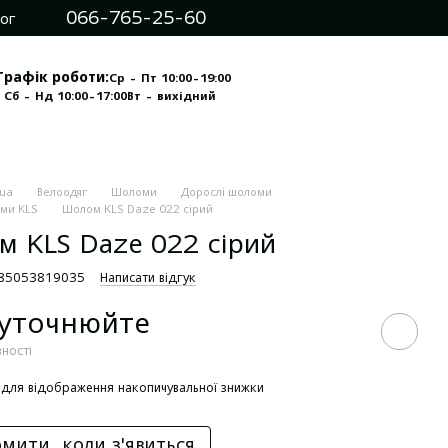
066-765-25-60
ог
Графік роботи:
Ср - Пт 10:00-19:00
 Сб - Нд 10:00-17:00
Вт - вихідний
.ua
Велоодяг
Шоломи
Дорослі шоломи
оми KLS
Шолом KLS Daze 022 сірий
 KLS Daze 022 сірий
585053819035
Написати відгук
 уточнюйте
вності
для відображення накопичувальної знижки
мити, коли з'явиться