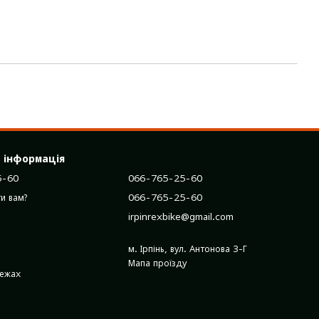
 інформація
5-60
066-765-25-60
066-765-25-60
и вам?
irpinrexbike@gmail.com
м. Ірпінь, вул. Антонова 3-Г
Мапа проїзду
режах