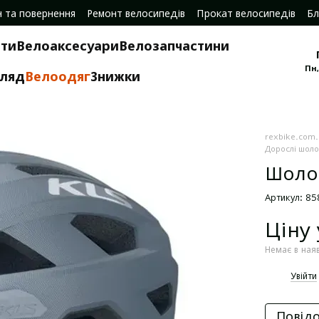
н та повернення
Ремонт велосипедів
Прокат велосипедів
Бл
ти
Велоаксесуари
Велозапчастини
Пн,
гляд
Велоодяг
Знижки
rexbike.com
Дорослі шол
Шолом
Артикул: 8
Ціну
Немає в ная
%
Увійти
Повідо