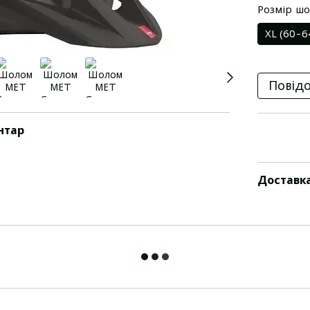
Розмір ш
XL (60-6
Повідо
нтар
Доставк