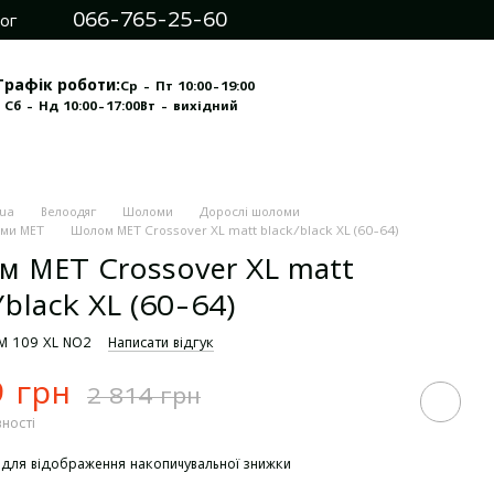
066-765-25-60
ог
Графік роботи:
Ср - Пт 10:00-19:00
 Сб - Нд 10:00-17:00
Вт - вихідний
.ua
Велоодяг
Шоломи
Дорослі шоломи
оми MET
Шолом MET Crossover XL matt black/black XL (60-64)
 MET Crossover XL matt
/black XL (60-64)
HM 109 XL NO2
Написати відгук
9 грн
2 814 грн
вності
для відображення накопичувальної знижки