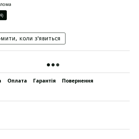
олома
4)
мити, коли з'явиться
а
Оплата
Гарантія
Повернення