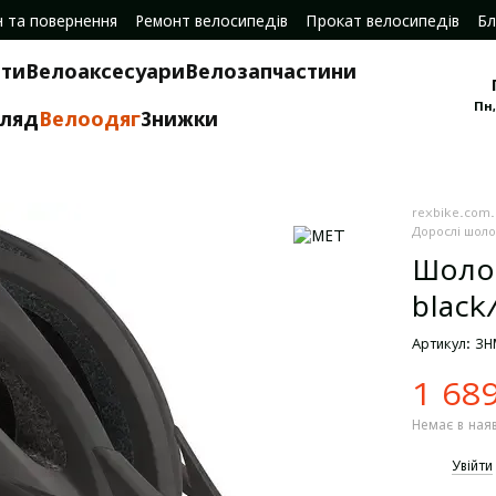
н та повернення
Ремонт велосипедів
Прокат велосипедів
Бл
ти
Велоаксесуари
Велозапчастини
Пн,
гляд
Велоодяг
Знижки
rexbike.com
Дорослі шол
Шолом
black
Артикул: 3
1 68
Немає в ная
%
Увійти