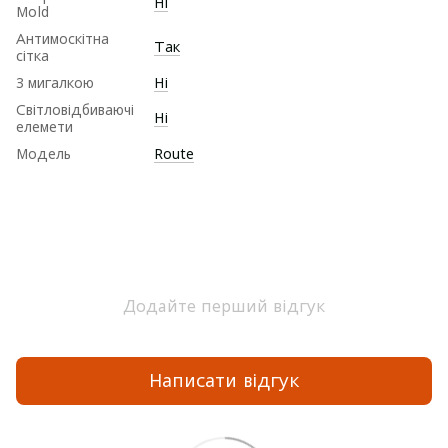
Ні
Mold
Антимоскітна
Так
сітка
З мигалкою
Ні
Світловідбиваючі
Ні
елемети
Модель
Route
Додайте перший відгук
Написати відгук