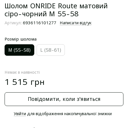
Шолом ONRIDE Route матовий
сіро-чорний М 55-58
Артикул:
6936116101277
Написати відгук
Розмір шолома
М (55-58)
L (58-61)
Немає в наявності
1 515 грн
Повідомити, коли з'явиться
Увійти
для відображення накопичувальної знижки
%