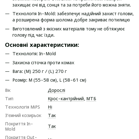
захищає очі від сонця та за потреби його можна зняти.
Технологія In-Mold: забезпечує надійний захист голови,
а розширена форма шолома добре закриває потилицю
Виготовлений з якісних матеріалів тому не обтяжуює
голову під час їзди.
Основні характеристики:
Технологія: In-Mold
Захисна сіточка проти комах
Вага: (M) 250 г / (L) 270 г
Розмір: M (55-58 см), L (58-61 см)
Вік
Дорослі
Тип
Крос-кантрійний
,
МТБ
Технологія MiPS
Ні
З'ємний козирьок
Так
Покриття In-
Так
Mold
Покриття Out-