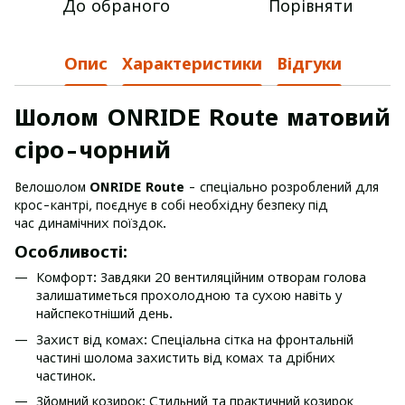
До обраного
Порівняти
Опис
Характеристики
Відгуки
Шолом ONRIDE Route матовий
сіро-чорний
Велошолом
ONRIDE Route
- спеціально розроблений для
крос-кантрі, поєднує в собі необхідну безпеку під
час динамічних поїздок.
Особливості:
Комфорт: Завдяки 20 вентиляційним отворам голова
залишатиметься прохолодною та сухою навіть у
найспекотніший день.
Захист від комах: Спеціальна сітка на фронтальній
частині шолома захистить від комах та дрібних
частинок.
Зйомний козирок: Стильний та практичний козирок