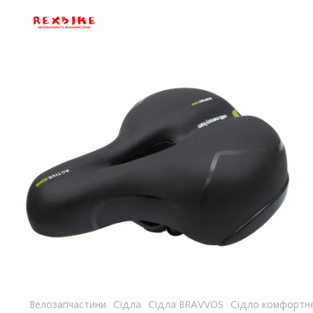
Велозапчастини
Сідла
Сідла BRAVVOS
Сідло комфортне