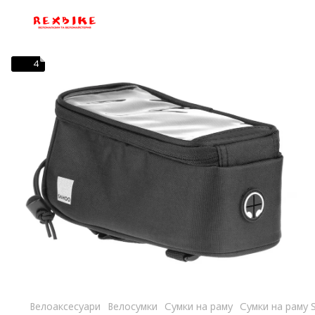
4
Велоаксесуари
Велосумки
Сумки на раму
Сумки на раму 