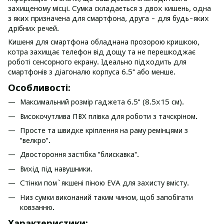
захищеному місці. Сумка складається з двох кишень, одна
з яких призначена для смартфона, друга - для будь-яких
дрібних речей.
Кишеня для смартфона обладнана прозорою кришкою,
котра захищає телефон від дощу та не перешкоджає
роботі сенсорного екрану. Ідеально підходить для
смартфонів з діагоналю корпуса 6.5" або менше.
Особливості:
Максимальний розмір гаджета 6.5" (8.5x15 см).
Високочутлива ПВХ плівка для роботи з тачскріном.
Просте та швидке кріплення на раму ремінцями з
"велкро".
Двостороння застібка "блискавка".
Вихід під навушники.
Стінки пом`якшені піною EVA для захисту вмісту.
Низ сумки виконаний таким чином, щоб запобігати
ковзанню.
Характеристики: