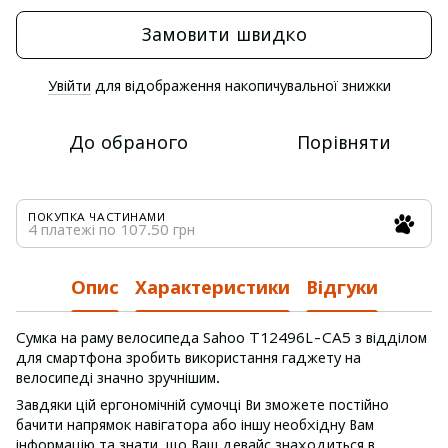
Замовити швидко
Увійти
для відображення накопичувальної знижки
%
До обраного
Порівняти
ПОКУПКА ЧАСТИНАМИ
4 платежі по 107.50 грн
Опис
Характеристики
Відгуки
Сумка на раму велосипеда Sahoo T12496L-CA5 з відділом
для смартфона зробить використання гаджету на
велосипеді значно зручнішим.
Завдяки цій ергономічній сумочці Ви зможете постійно
бачити напрямок навігатора або іншу необхідну Вам
інформацію та знати, що Ваш девайс знаходиться в