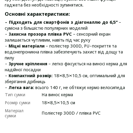
гаджета без необхідності зупинятися.
Основні характеристики:
- Підходить для смартфонів з діагоналлю до 6,5”
–
сумісна з більшістю популярних моделей
-
Захисна прозора плівка PVC
– сенсорний екран
залишається чутливим, навіть під час руху
-
Міцні матеріали
– поліестер 300D, PU-покриття та
водонепроникна плівка забезпечують захист від дощу та
пилу
-
Зручне кріплення
– легко фіксується на виносі керма для
надійної посадки
-
Компактний розмір:
18×8,5×10,5 см, оптимальний для
зберігання дрібниць
-
Легка вага:
всього 140 г, не обтяжує кермо велосипеда
Тип сумки
На винос керма
Розмір сумки
18×8,5×10,5 см
Матеріал
Поліестер 300D / плівка PVC
сумки