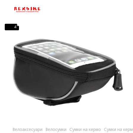
4
Велоаксесуари
Велосумки
Сумки на кермо
Сумки на кер