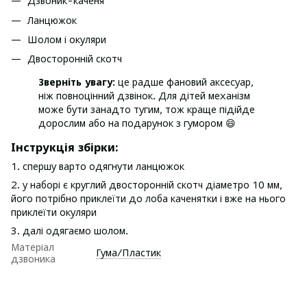
Дзвоник-каченя
Ланцюжок
Шолом і окуляри
Двосторонній скотч
Зверніть увагу:
це радше фановий аксесуар,
ніж повноцінний дзвінок. Для дітей механізм
може бути занадто тугим, тож краще підійде
дорослим або на подарунок з гумором 😄
Інструкція збірки:
1. спершу варто одягнути ланцюжок
2. у наборі є круглий двосторонній скотч діаметро 10 мм,
його потрібно приклеїти до лоба каченятки і вже на нього
приклеїти окуляри
3. далі одягаємо шолом.
Матеріал
Гума/Пластик
дзвоника