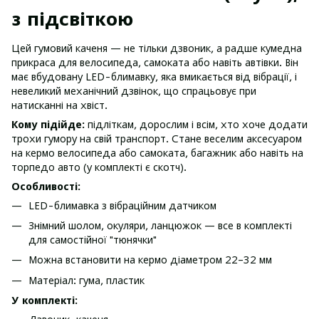
з підсвіткою
Цей гумовий каченя — не тільки дзвоник, а радше кумедна
прикраса для велосипеда, самоката або навіть автівки. Він
має вбудовану LED-блимавку, яка вмикається від вібрації, і
невеликий механічний дзвінок, що спрацьовує при
натисканні на хвіст.
Кому підійде:
підліткам, дорослим і всім, хто хоче додати
трохи гумору на свій транспорт. Стане веселим аксесуаром
на кермо велосипеда або самоката, багажник або навіть на
торпедо авто (у комплекті є скотч).
Особливості:
LED-блимавка з вібраційним датчиком
Знімний шолом, окуляри, ланцюжок — все в комплекті
для самостійної "тюнячки"
Можна встановити на кермо діаметром 22–32 мм
Матеріал: гума, пластик
У комплекті: