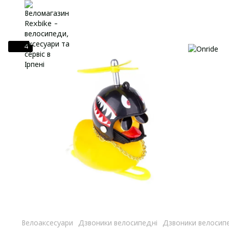
4
Велоаксесуари
Дзвоники велосипедні
Дзвоники велосипе