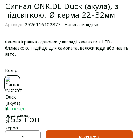
Сигнал ONRIDE Duck (акула), з
підсвіткою, Ø керма 22-32мм
Артикул:
2526116102877
Написати відгук
Фанова іграшка-дзвоник у вигляді каченяти з LED-
блимавкою. Підійде для самоката, велосипеда або навіть
авто.
Колір
На складі
155 грн
Купити