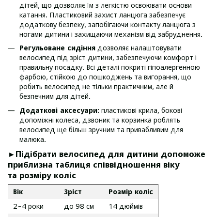
дітей, що дозволяє їм з легкістю освоювати основи
катання. Пластиковий захист ланцюга забезпечує
додаткову безпеку, запобігаючи контакту ланцюга з
ногами дитини і захищаючи механізм від забруднення.
Регульоване сидіння
дозволяє налаштовувати
велосипед під зріст дитини, забезпечуючи комфорт і
правильну посадку. Всі деталі покриті гіпоалергенною
фарбою, стійкою до пошкоджень та вигорання, що
робить велосипед не тільки практичним, але й
безпечним для дітей.
Додаткові аксесуари:
пластикові крила, бокові
допоміжні колеса, дзвоник та корзинка роблять
велосипед ще більш зручним та привабливим для
малюка.
►Підібрати велосипед для дитини допоможе
приблизна таблиця співвідношення віку
та розміру коліс
Вік
Зріст
Розмір коліс
2-4 роки
до 98 см
14 дюймів