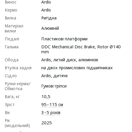
Винос
Ardis
Кермо
Ardis
Вилка
Ригідна
Матеріал
Алюміній
вилки
Педалі
Пластикові платформи
Гальма
DDC Mechanical Disc Brake, Rotor Ø140
mm
Обода
Ardis, литий диск, алюмінієві
Втулка задня
на двох промислових підшипниках
Сідло
Ardis, дитяче
Ручки керма/
Гумові гріпси
Обмотка
Вага, кг
10,5
Зріст
95-115 см
Вік
3-5 років
Рік
2025
(модельний)