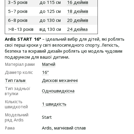
3-5 років
до 115 см
16 дюймів
5-7 років
до 125 см
18 дюймів
6-8 років
до 130 см
20 дюймів
>8-13 років
від 130 см
24 дюйма
Ardis START 16"
– ідеальний вибір для дітей, які роблять
свої перші кроки у світі велосипедного спорту. Легкість,
безпека та яскравий дизайн роблять цю модель чудовим
подарунком для вашої дитини.
Матеріал рами
Магній
Діаметр коліс
16"
Тип гальм
Дискові механічні
Тип задньої
Одношвидкісна
втулки
Кількість
1 швидкість
швидкотей
Модельний
Start
ряд Ardis
Рама
Ardis, магнієвий сплав