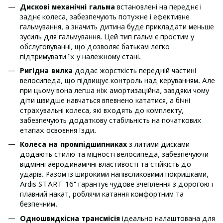
Дискові механічні гальма
встановлені на переднє і
заднє колеса, забезпечують потужне і ефективне
гальмування, а значить дитина буде прикладати меньше
зусиль для гальмування. Цей тип гальм є простим у
обслуговуванні, що дозволяє батькам легко
підтримувати їх у належному стані.
Ригідна вилка
додає жорсткість передній частині
велосипеда, що підвищує контроль над керуванням. Але
при цьому вона легша ніж амортизаційна, завдяки чому
діти швидше навчаться впевнено кататися, а бічні
страхувальні колеса, які входять до комплекту,
забезпечують додаткову стабільність на початкових
етапах освоєння їзди.
Колеса на промпідшипниках
з литими дисками
додають стилю та міцності велосипеда, забезпечуючи
відмінні аеродинамічні властивості та стійкість до
ударів. Разом із широкими напівсликовими покришками,
Ardis START 16" гарантує чудове зчеплення з дорогою і
плавний накат, роблячи катання комфортним та
безпечним.
Одношвидкісна трансмісія
ідеально налаштована для