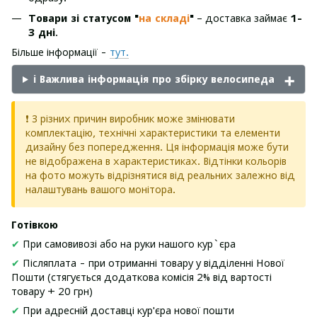
Товари зі статусом "
на складі
"
– доставка займає
1-
3 дні
.
Більше інформації -
тут.
ℹ️ Важлива інформація про збірку велосипеда
❗ З різних причин виробник може змінювати
комплектацію, технічні характеристики та елементи
дизайну без попередження. Ця інформація може бути
не відображена в характеристиках. Відтінки кольорів
на фото можуть відрізнятися від реальних залежно від
налаштувань вашого монітора.
Готівкою
✔
При самовивозі або на руки нашого кур`єра
✔
Післяплата - при отриманні товару у відділенні Нової
Пошти (стягується додаткова комісія 2% від вартості
товару + 20 грн)
✔
При адресній доставці кур'єра нової пошти