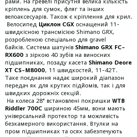
рами. На гревелі присутня велика кількість
кріплень для сумок, фляг та інших
велоаксесуарів. Також є кріплення для крил.
Велосипед
Циклон CGX
оснащений 11-
швидкісною трансмісією Shimano GRX,
розробленою спеціально для gravel
байків. Система шатунів
Shimano GRX FC-
RX600
з зіркою 40 зубів на виносних
підшипниках, позаду касета
Shimano Deore
XT CS-M8000
, 11 швидкостей, 11-42T.
Таке поєднання надає широкий діапазон
передач як для крутих підйомів, так і для
швидких дорожніх секцій.
На колеса 28" встановлені покришки
WTB
Riddler 700C
шириною 45мм, вони мають
універсальний протектор та можливість
безкамерного використання. Втулки на
пром підшипниках та осях забезпечують