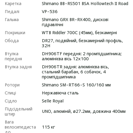
Каретка
Shimano BB-RS501 BSA Hollowtech II Road
Педалі
VP-536
Гальма
Shimano GRX BR-RX400, дискові
гідравлічні
Покришки
WTB Riddler 700C (45мм), безкамерні
Обода
DR27, подвійний, безкамерний профіль,
32Н
Втулка
DH906TF передня: 2 промпідшипника;
передня
алюмінієва вісь 12х100
Втулка задня
DH906TR задня: алюмінієва вісь,
cтальний барабан, 6 собачок, 4
промпідшипника
Ротори
Shimano SM-RT66-S 160/160 мм
Спиці
Нержавіюча сталь
Сідло
Selle Royal
Підсідельний
UNO, алюміній, ø27.2мм, довжина 400мм
штир
Вага
велосипедиста
115 кг
до