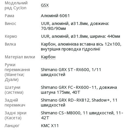
Модельний
GSX
ряд Cyclon
Рама
Алюміній 6061
Винос
UUR, алюміній, ø31.8мм, довжина:
70/80/90мм
Кермо
UUR, алюміній, ø31.8мм, ширина: 440мм
Вилка
Карбон, алюмінієва вставна вісь 12х100,
внутрішня проводка гідролінії
Матеріал вилки
Карбон
Ручки
перемикання
Shimano GRX ST-RX600, 1/11
(Манетки;
швидкостей
Дуали)
Шатуни
Shimano GRX FC-RX600-11, довжина
(система)
шатуна 175мм, 40T
Задній
Shimano GRX RD-RX812, Shadow+, 11
перемикач
швидкостей
Задні зірки
Shimano CS-M8000, 11 швидкостей, 11-
(Касета)
42T
Ланцюг
KMC X11