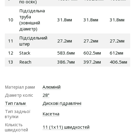
по осях)
Підсідельна
труба
10
31.8мм
31.8мм
31.8мм
(зовнішній
діаметр)
Підсідельний
11
27.2мм
27.2мм
27.2мм
штир
12
Stack
583.6мм
602.5мм
612мм
13
Reach
386.7мм
397.2мм
406.5мм
Матеріал рами
Алюміній
Діаметр коліс
28"
Тип гальм
Дискові гідравлічні
Тип задньої
Касетна
втулки
Кількість
11 (1х11) швидкостей
швидкотей