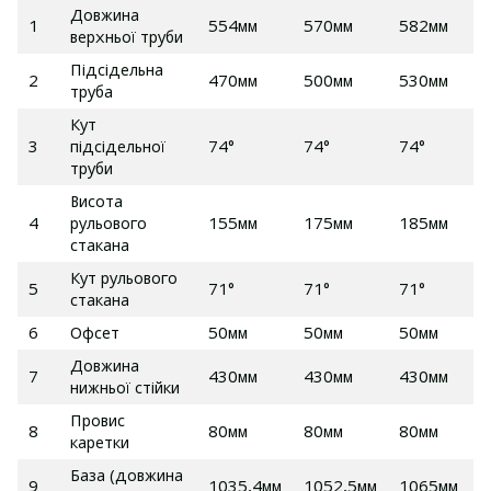
Довжина
1
554мм
570мм
582мм
верхньої труби
Підсідельна
2
470мм
500мм
530мм
труба
Кут
3
підсідельної
74°
74°
74°
труби
Висота
4
рульового
155мм
175мм
185мм
стакана
Кут рульового
5
71°
71°
71°
стакана
6
Офсет
50мм
50мм
50мм
Довжина
7
430мм
430мм
430мм
нижньої стійки
Провис
8
80мм
80мм
80мм
каретки
База (довжина
9
1035.4мм
1052.5мм
1065мм