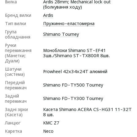
Вилка
Ardis 28mm; Mechanical lock out
(болкування ходу)
Бренд вилки
Ardis
Тип вилки
Пружинно-еластомерна
Група
Shimano Tourney
обладнання
Ручки
перемикання
Моноблоки Shimano ST-EF41
(Манетки;
3шв./Shimano ST-TX800R 8шв.
Дуали)
Шатуни
Prowheel 42x34x24T алюміній
(система)
Передній
Shimano FD-TY500 Tourney
перемикач
Задній
Shimano FD-TY300 Tourney
перемикач
Задні зірки
Касета Shimano ACERA CS-HG31 11-32T
(Касета)
8 шв.
Ланцюг
KMC Z7
Каретка
Neco