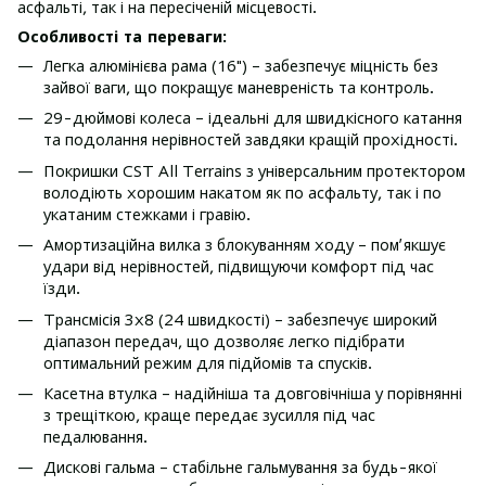
асфальті, так і на пересіченій місцевості.
Особливості та переваги:
Легка алюмінієва рама (16") – забезпечує міцність без
зайвої ваги, що покращує маневреність та контроль.
29-дюймові колеса – ідеальні для швидкісного катання
та подолання нерівностей завдяки кращій прохідності.
Покришки CST All Terrains з універсальним протектором
володіють хорошим накатом як по асфальту, так і по
укатаним стежками і гравію.
Амортизаційна вилка з блокуванням ходу – пом’якшує
удари від нерівностей, підвищуючи комфорт під час
їзди.
Трансмісія 3x8 (24 швидкості) – забезпечує широкий
діапазон передач, що дозволяє легко підібрати
оптимальний режим для підйомів та спусків.
Касетна втулка – надійніша та довговічніша у порівнянні
з трещіткою, краще передає зусилля під час
педалювання.
Дискові гальма – стабільне гальмування за будь-якої