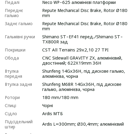
Педалі
Neco WP-625 алюмінієві платформи
Переднє
Repute Mechanical Disc Brake, Rotor Ø180
гальмо
mm
Заднє гальмо
Repute Mechanical Disc Brake, Rotor Ø180
mm
Гальмівні ручки
Shimano ST-EF41 перед./Shimano ST-
TX800R зад
Покришки
CST All Terrains 29x2,10 27 TPI
Обода
CNC Sidewall GRAVITY ZX, алюмінієвий,
двостінний; 622X19mm 36H
Втулка
Shunfeng 14Gx36H, під дискове гальмо,
передня
алюмінієва, чорна
Втулка задня
Shunfeng M68R 14Gx36H, під дискове
гальмо, алюмінієва, чорна
Ротори
180 mm/180 mm
Спиці
Чорні
Сідло
Ardis МТБ
Підсідельний
Ardis L=300mm; Ø30,4mm; алюмінієвий
штир