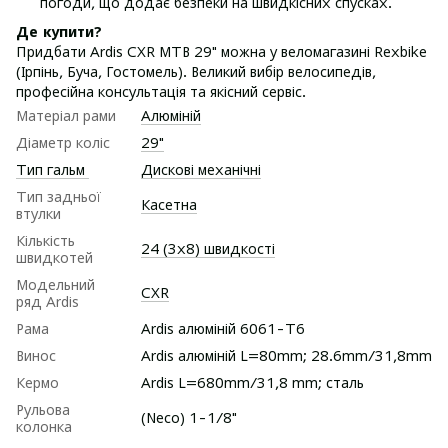
погоди, що додає безпеки на швидкісних спусках.
Де купити?
Придбати Ardis CXR MTB 29" можна у веломагазині Rexbike
(Ірпінь, Буча, Гостомель). Великий вибір велосипедів,
професійна консультація та якісний сервіс.
Матеріал рами
Алюміній
Діаметр коліс
29"
Тип гальм
Дискові механічні
Тип задньої
Касетна
втулки
Кількість
24 (3х8) швидкості
швидкотей
Модельний
CXR
ряд Ardis
Рама
Ardis алюміній 6061-Т6
Винос
Ardis алюміній L=80mm; 28.6mm/31,8mm
Кермо
Ardis L=680mm/31,8 mm; сталь
Рульова
(Neco) 1-1/8"
колонка