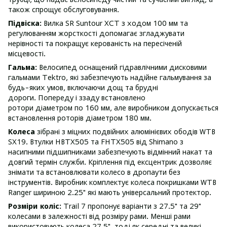
також спрощує обслуговування.
Підвіска:
Вилка SR Suntour XCT з ходом 100 мм та
регулюванням жорсткості допомагає згладжувати
нерівності та покращує керованість на пересіченій
місцевості.
Гальма:
Велосипед оснащений гідравлічними дисковими
гальмами Tektro, які забезпечують надійне гальмування за
будь-яких умов, включаючи дощ та брудні
дороги. Попереду і ззаду встановлено
ротори діаметром по 160 мм, але виробником допускається
встановлення роторів діаметром 180 мм.
Колеса
зібрані з міцних подвійних алюмінієвих ободів WTB
SX19. Втулки HBTX505 та FHTX505 від Shimano з
насипними підшипниками забезпечують відмінний накат та
довгий термін служби. Кріплення під ексцентрик дозволяє
знімати та встановлювати колесо в дропаути без
інструментів. Виробник комплектує колеса покришками WTB
Ranger шириною 2.25" які мають універсальний протектор.
Розміри коліс:
Trail 7 пропонує варіанти з 27.5" та 29"
колесами в залежності від розміру рами. Менші рами
використовують колеса 27.5", тоді як середні та великі