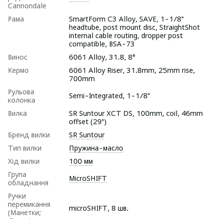
Cannondale
Рама
SmartForm C3 Alloy, SAVE, 1-1/8"
headtube, post mount disc, StraightShot
internal cable routing, dropper post
compatible, BSA-73
Винос
6061 Alloy, 31.8, 8°
Кермо
6061 Alloy Riser, 31.8mm, 25mm rise,
700mm
Рульова
Semi-Integrated, 1-1/8"
колонка
Вилка
SR Suntour XCT DS, 100mm, coil, 46mm
offset (29")
Бренд вилки
SR Suntour
Тип вилки
Пружина-масло
Хід вилки
100 мм
Група
MicroSHIFT
обладнання
Ручки
перемикання
microSHIFT, 8 шв.
(Манетки;