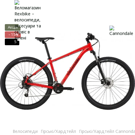
Акція
−15%
5
Велосипеди
Гірські/Хардтейл
Гірські/Хардтейл Cannonda