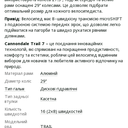
рами оснащені 29" колесами. Це дозволяє підібрати
оптимальний розмір для кожного велосипедиста.
Привід:
Велосипед має 8-швидкісну трансмісію microSHIFT
з подвоєною системою передніх зірок, що дозволяє легко
підійматися на пагорби та швидко рухатися рівними
ділянками.
Cannondale Trail 7 -
це поєднання інноваційних
технологій, які спрямовані на покращення продуктивності,
комфорту та естетики, роблячи цей велосипед відмінним
вибором для новачків та любителів активного відпочинку на
природі.
Матеріал рами
Алюміній
Діаметр коліс
29"
Тип гальм
Дискові гідравлічні
Тип задньої
Касетна
втулки
Кількість
16 (2х8) швидкостей
швидкотей
Модельний
ряд
TRAIL