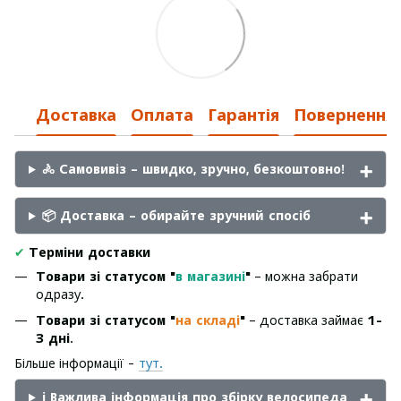
Доставка
Оплата
Гарантія
Повернення
🚴 Самовивіз – швидко, зручно, безкоштовно!
📦 Доставка – обирайте зручний спосіб
✔
Терміни доставки
Товари зі статусом "
в магазині
"
– можна забрати
одразу.
Товари зі статусом "
на складі
"
– доставка займає
1-
3 дні
.
Більше інформації -
тут.
ℹ️ Важлива інформація про збірку велосипеда