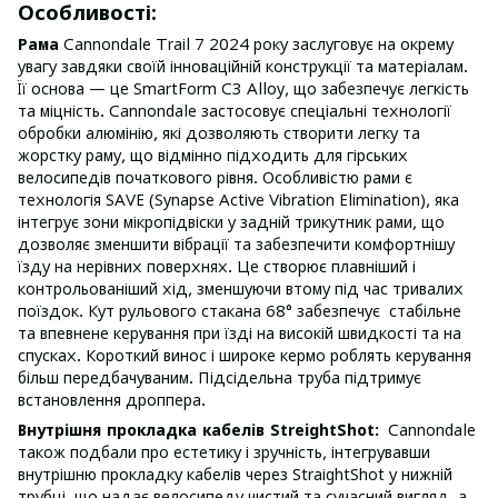
Особливості:
Рама
Cannondale Trail 7 2024 року заслуговує на окрему
увагу завдяки своїй інноваційній конструкції та матеріалам.
Її основа — це SmartForm C3 Alloy, що забезпечує легкість
та міцність. Cannondale застосовує спеціальні технології
обробки алюмінію, які дозволяють створити легку та
жорстку раму, що відмінно підходить для гірських
велосипедів початкового рівня. Особливістю рами є
технологія SAVE (Synapse Active Vibration Elimination), яка
інтегрує зони мікропідвіски у задній трикутник рами, що
дозволяє зменшити вібрації та забезпечити комфортнішу
їзду на нерівних поверхнях. Це створює плавніший і
контрольованіший хід, зменшуючи втому під час тривалих
поїздок. Кут рульового стакана 68° забезпечує стабільне
та впевнене керування при їзді на високій швидкості та на
спусках. Короткий винос і широке кермо роблять керування
більш передбачуваним. Підсідельна труба підтримує
встановлення дроппера.
Внутрішня прокладка кабелів StreightShot:
Cannondale
також подбали про естетику і зручність, інтегрувавши
внутрішню прокладку кабелів через StraightShot у нижній
трубці, що надає велосипеду чистий та сучасний вигляд, а