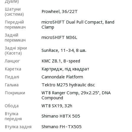
Дуали)
Шатуни
Prowheel, 36/22Т
(система)
Передній
microSHIFT Dual Pull Compact, Band
перемикач
Clamp
Задній
microSHIFT M36L
перемикач
Задні зірки
SunRace, 11-34, 8 шв.
(Касета)
Ланцюг
KMC Z8.1, 8-speed
Каретка
Картридж, під квадрат
Педалі
Cannondale Platform
Гальма
Tektro M275 hydraulic disc
Покришки
WTB Ranger Comp, 29x2.25", DNA
Compound
Обода
WTB SX19, 32h
Втулка
Shimano HBTX 505
передня
Втулка задня
Shimano FH-TX505