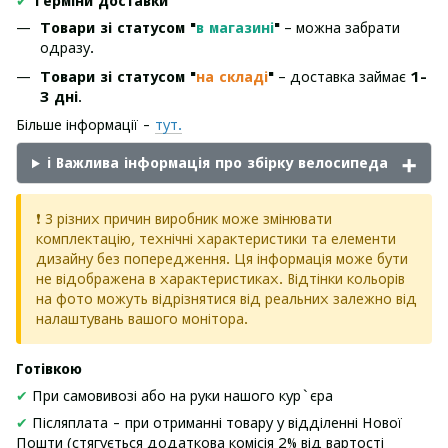
✔
Терміни доставки
Товари зі статусом "
в магазині
"
– можна забрати
одразу.
Товари зі статусом "
на складі
"
– доставка займає
1-
3 дні
.
Більше інформації -
тут.
ℹ️ Важлива інформація про збірку велосипеда
❗ З різних причин виробник може змінювати
комплектацію, технічні характеристики та елементи
дизайну без попередження. Ця інформація може бути
не відображена в характеристиках. Відтінки кольорів
на фото можуть відрізнятися від реальних залежно від
налаштувань вашого монітора.
Готівкою
✔
При самовивозі або на руки нашого кур`єра
✔
Післяплата - при отриманні товару у відділенні Нової
Пошти (стягується додаткова комісія 2% від вартості