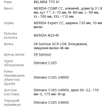
Рама
BIG.NINE TFS IV
Винос
MERIDA COMP CC, алюміній, діаметр 31.8
мм, кут 7 °, S-70 мм, M-80 мм, L-90 мм,
XL-100 мм, XXL-110 мм
Кермо
MERIDA Expert CC, ширина 720 мм, 10 мм
вигин
Рульова
MERIDA M2345
колонка
Вилка
SR Suntour XCR LOR, блокування,
зміщення вилки 46 мм
Бренд вилки
SR Suntour
Група
Shimano CUES
обладнання
Ручки
перемикання
Shimano CUES U4000
(Манетки;
Дуали)
Шатуни
Shimano CUES U4000, зірки 36-22, 170
(система)
мм-S, 175 мм-M up
Передній
Shimano CUES U4000
перемикач