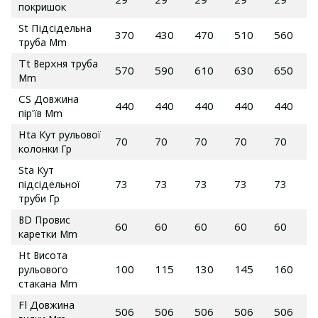
покришок
St Підсідельна
370
430
470
510
560
труба Mm
Tt Верхня труба
570
590
610
630
650
Mm
CS Довжина
440
440
440
440
440
пір'їв Mm
Hta Кут рульової
70
70
70
70
70
колонки Гр
Sta Кут
підсідельної
73
73
73
73
73
труби Гр
BD Провис
60
60
60
60
60
каретки Mm
Ht Висота
рульового
100
115
130
145
160
стакана Mm
Fl Довжина
506
506
506
506
506