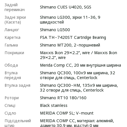
Задній
Shimano CUES U4020, SGS
перемикач
Задні зірки
Shimano LG300, зірки 11-36, 9
(Касета)
швидкостей
Ланцюг
Shimano LG500
Каретка
FSA TH-7420ST Cartridge Bearing
Гальма
Shimano MT200, 2-поршневий
Покришки
Maxxis Ikon 29×2.2", wire / Maxxis Ikon
29×2.2", wire
Обода
Merida Comp CC, 20 мм внутрішня ширина
Втулка
Shimano QC300, 100х9 мм ширина, 32
передня
отвори для спиць, Centerlock
Втулка задня
Shimano QC300-HM, 135х9 мм ширина,
32 отвори для спиць, Centerlock
Ротори
Shimano RT10 180/160
Спиці
Black stainless
Сідло
MERIDA COMP SL; V-mount
Підсідельний
MERIDA COMP CC, матеріал: алюміній,
штир
діаметр 30,9 мм, відступ 0 мм