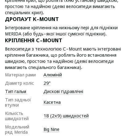
кріплення крил, що роблять їхню установку швидкою,
простою та надійною (деякі велосипеди вимагають
спеціальних крил).
ДРОПАУТ K-MOUNT
Інтегроване кріплення на нижньому пері для підніжки
MERIDA (або будь-якої іншої сумісної підніжки).
КРІПЛЕННЯ C-MOUNT
Велосипеди з технологією C-Mount мають інтегровані
кріплення багажника, що роблять його встановлення
швидкою, простою та надійною (деякі велосипеди
вимагають спеціального багажника).
Матеріал рами
Алюміній
Діаметр коліс
29"
Тип гальм
Дискові гідравлічні
Тип задньої
Касетна
втулки
Кількість
18 (2х9) швидкостей
швидкотей
Модельний
Big Nine
ряд Merida