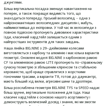
джунглями.
Більш вертикальна посадка зменшує навантаження на
поперек, а також покращує видимість того, що
знаходиться попереду. Гірський велосипед - одна з
найрізноманітніших велосипедних дисциплін і, мабуть,
найвимогливіша до екіпіровки. У той час як велосипеди з
повною підвіскою пропонують дивовижні характеристики
їзди, класичний хардтейл залишається одним з
найпростіших інструментів для таких завдань.
Наша лінійка BIG.NINE з 29-дюймовими колесами
виготовляється з карбону та алюмінію і має кілька варіантів
геометрії. Оновлені моделі BIG.NINE з карбоновою рамою
CF та алюмінієвою рамою LITE пропонують по-справжньому
сучасну геометрію зі збільшеним кліренсом та стабільною
керованістю, щоб краще справлятися з жорсткими
гоночними трасами, а варіанти TR, готові до даункантрі,
мають більший хід вилки, агресивні шини та дроппери.
Більш розслаблена геометрія BIG.NINE TFS та SPEED надає
більш зручне, вертикальне положення для їзди. Наші
класичні хардтейли є основою нашого асортименту і
демонструють величезний досвід і знання, які ми змогли