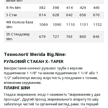
вилки Mm
R Річ Mm
382
398
414
429
445
S Стак
614
628
642
656
670
WB Колісна база
1069
1090
1110
1131
1152
Mm
Sh Стендовер
679
727
763
800
843
Mm
Технології Merida Big.Nine:
РУЛЬОВИЙ СТАКАН X-TAPER
Використання конічної рульової труби з верхнім
підшипником 1 1/8" та нижнім підшипником 1 1/4" або 1
1/2" забезпечує високу жорсткість у поєднанні з точним,
впевненим керуванням.
ПЛАВНІ ШВИ
Гладка зварювання, іноді її називають "зварюванням у два
проходи". Другий прохід зварювального апарату по шву
забезпечує чистий та органічний вигляд рами. На перший