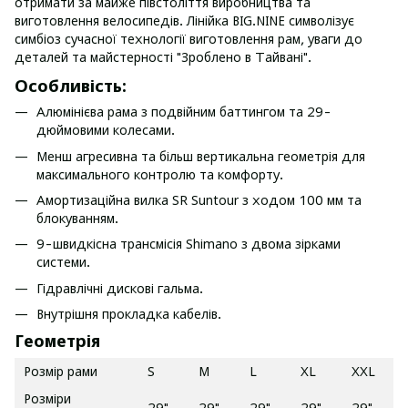
отримати за майже півстоліття виробництва та
виготовлення велосипедів. Лінійка BIG.NINE символізує
симбіоз сучасної технології виготовлення рам, уваги до
деталей та майстерності "Зроблено в Тайвані".
Особливість:
Алюмінієва рама з подвійним баттингом та 29-
дюймовими колесами.
Менш агресивна та більш вертикальна геометрія для
максимального контролю та комфорту.
Амортизаційна вилка SR Suntour з ходом 100 мм та
блокуванням.
9-швидкісна трансмісія Shimano з двома зірками
системи.
Гідравлічні дискові гальма.
Внутрішня прокладка кабелів.
Геометрія
Розмір рами
S
M
L
XL
XXL
Розміри
29"
29"
29"
29"
29"