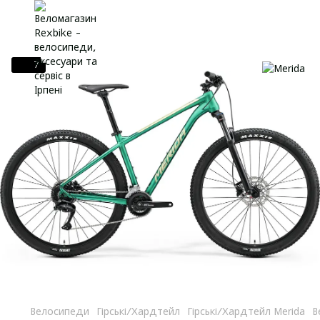
7
Велосипеди
Гірські/Хардтейл
Гірські/Хардтейл Merida
В