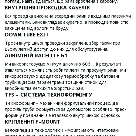
погляд, навіть здається, що рама зроблена з карбону.
ВНУТРІШНЯ ПРОВОДКА КАБЕЛІВ
Вся проводка виконана всередині рами з вхідними плавними
елементами. Байк виглядає акуратно, а проводка повністю
захищена від вологи та бруду.
DOWN TUBE EXIT
Троси внутрішньої проводки закріплені, зберігаючи при
цьому легкий доступ до них для обслуговування.
АЛЮМІНІЙ RACELITE 61
Ми використовуємо мінімум алюмінію 6061. В результаті
з'являється можливість робити легкі та просунуті рами. Ми
використовуємо додаткову термообробку та батовані
труби із двома параметрами товщини стінок для
виробництва легких та жорстких рам.
TFS - СИСТЕМА ТЕХНОФОРМІНГУ
Техноформінг – механічний формувальний процес, де
профіль труби формується за допомогою особливої прес-
форми у поєднанні з металевою внутрішньою основою.
КРІПЛЕННЯ F-MOUNT
Велосипеди з технологією F-Mount мають інтегровані