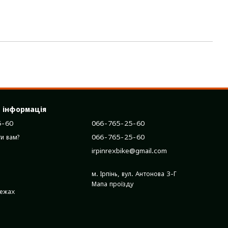
 інформація
5-60
066-765-25-60
066-765-25-60
и вам?
irpinrexbike@gmail.com
м. Ірпінь, вул. Антонова 3-Г
Мапа проїзду
режах