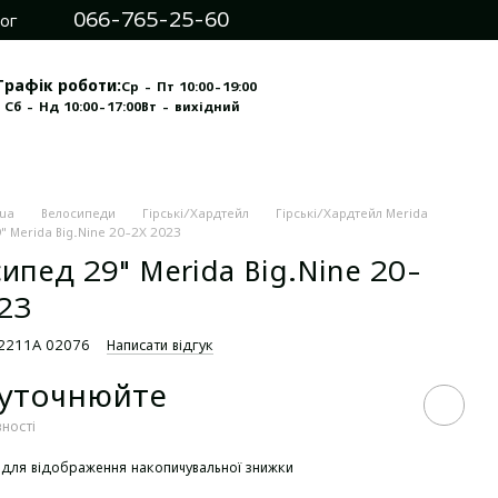
066-765-25-60
ог
Графік роботи:
Ср - Пт 10:00-19:00
 Сб - Нд 10:00-17:00
Вт - вихідний
.ua
Велосипеди
Гірські/Хардтейл
Гірські/Хардтейл Merida
" Merida Big.Nine 20-2X 2023
ипед 29" Merida Big.Nine 20-
23
62211A 02076
Написати відгук
 уточнюйте
вності
для відображення накопичувальної знижки