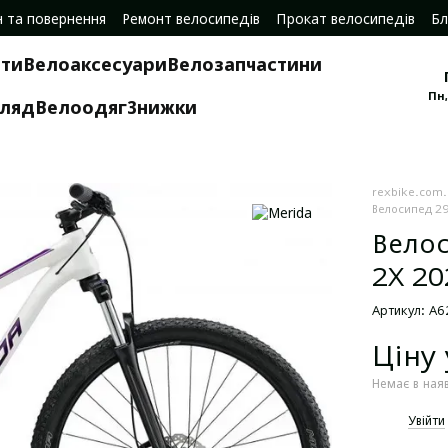
н та повернення
Ремонт велосипедів
Прокат велосипедів
Бл
ти
Велоаксесуари
Велозапчастини
Пн,
гляд
Велоодяг
Знижки
rexbike.com
Велосипед 29
Велос
2X 20
Артикул: A
Ціну
Немає в ная
%
Увійти