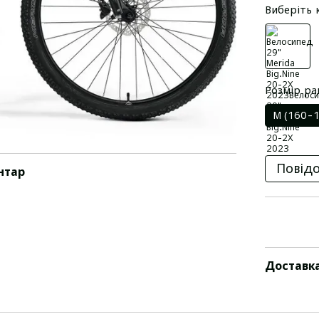
Виберіть 
Розмір р
M (160-1
Повідо
нтар
Доставк