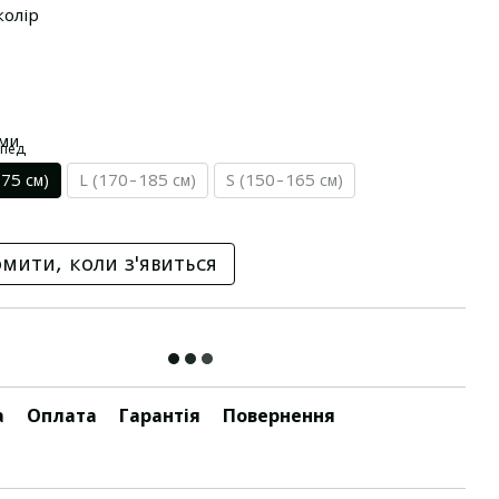
колір
ами
75 см)
L (170-185 см)
S (150-165 см)
мити, коли з'явиться
а
Оплата
Гарантія
Повернення