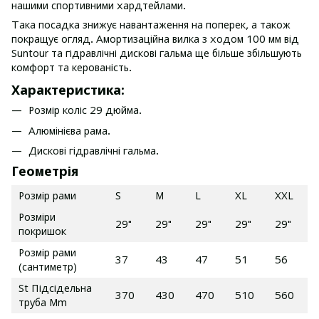
нашими спортивними хардтейлами.
Така посадка знижує навантаження на поперек, а також
покращує огляд. Амортизаційна вилка з ходом 100 мм від
Suntour та гідравлічні дискові гальма ще більше збільшують
комфорт та керованість.
Характеристика:
Розмір коліс 29 дюйма.
Алюмінієва рама.
Дискові гідравлічні гальма.
Геометрія
Розмір рами
S
M
L
XL
XXL
Розміри
29"
29"
29"
29"
29"
покришок
Розмір рами
37
43
47
51
56
(сантиметр)
St Підсідельна
370
430
470
510
560
труба Mm