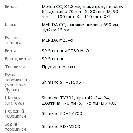
Винос
Merida CC, 31.8 мм, діаметр, кут нахилу
6°, довжина 70 mm-S, 80 mm-M, 90
mm-L, 100 mm-XL, 110 mm-XXL
Кермо
MERIDA CC, алюміній, ширина 690 мм,
підйом 15 мм
Рульова
MERIDA M2345
колонка
Вилка
SR Suntour XCT30 HLO
Бренд вилки
SR Suntour
Тип вилки
Пружина-масло
Ручки
перемикання
Shimano ST-EF505
(Манетки;
Дуали)
Шатуни
Shimano TY301, зірки 42-34-24,
(система)
довжина 170 мм-S, 175 мм-M / XXL
Передній
Shimano FD-TY700
перемикач
Задній
Shimano RD-M360
перемикач