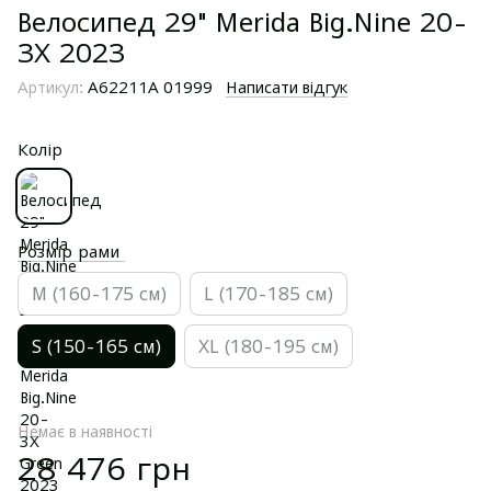
Велосипед 29" Merida Big.Nine 20-
3X 2023
Артикул:
A62211A 01999
Написати відгук
Колір
Розмір рами
M (160-175 см)
L (170-185 см)
S (150-165 см)
XL (180-195 см)
Немає в наявності
28 476 грн