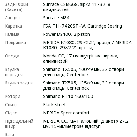
Задні зірки
Sunrace CSM668, зірки 11-32, 8
(Касета)
швидкостей
Ланцюг
Sunrace M84
Каретка
FSA TH-7420ST-W, Cartridge Bearing
Гальма
Power DS100, 2 piston
Покришки
MERIDA K1080; 29×2.2", провід / MERIDA
K1080; 29×2.2", провід
Обода
Merida CC, 17 мм внутрішня ширина,
алюмінієвий
Втулка
Shimano TX505, 100×9 мм, 32 отвори
передня
для спиць, Centerlock
Втулка задня
Shimano TX505, 135×9 мм, 32 отвори
для спиць, Centerlock
Ротори
Shimano RT10 160/160
Спиці
Black steel
Сідло
MERIDA Sport comfort
Підсідельний
MERIDA CC, МАТ алюміній, Діаметр 27,2
штир
мм, 15-міліметрове відступ
Вага