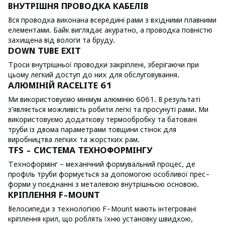
ВНУТРІШНЯ ПРОВОДКА КАБЕЛІВ
Вся проводка виконана всередині рами з вхідними плавними
елементами. Байк виглядає акуратно, а проводка повністю
захищена від вологи та бруду.
DOWN TUBE EXIT
Троси внутрішньої проводки закріплені, зберігаючи при
цьому легкий доступ до них для обслуговування.
АЛЮМІНІЙ RACELITE 61
Ми використовуємо мінімум алюмінію 6061. В результаті
з'являється можливість робити легкі та просунуті рами. Ми
використовуємо додаткову термообробку та батовані
труби із двома параметрами товщини стінок для
виробництва легких та жорстких рам.
TFS - СИСТЕМА ТЕХНОФОРМІНГУ
Техноформінг – механічний формувальний процес, де
профіль труби формується за допомогою особливої прес-
форми у поєднанні з металевою внутрішньою основою.
КРІПЛЕННЯ F-MOUNT
Велосипеди з технологією F-Mount мають інтегровані
кріплення крил, що роблять їхню установку швидкою,