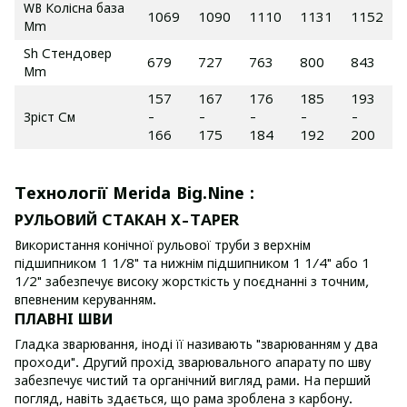
WB Колісна база
1069
1090
1110
1131
1152
Mm
Sh Стендовер
679
727
763
800
843
Mm
157
167
176
185
193
Зріст См
-
-
-
-
-
166
175
184
192
200
Технології Merida Big.Nine :
РУЛЬОВИЙ СТАКАН X-TAPER
Використання конічної рульової труби з верхнім
підшипником 1 1/8" та нижнім підшипником 1 1/4" або 1
1/2" забезпечує високу жорсткість у поєднанні з точним,
впевненим керуванням.
ПЛАВНІ ШВИ
Гладка зварювання, іноді її називають "зварюванням у два
проходи". Другий прохід зварювального апарату по шву
забезпечує чистий та органічний вигляд рами. На перший
погляд, навіть здається, що рама зроблена з карбону.