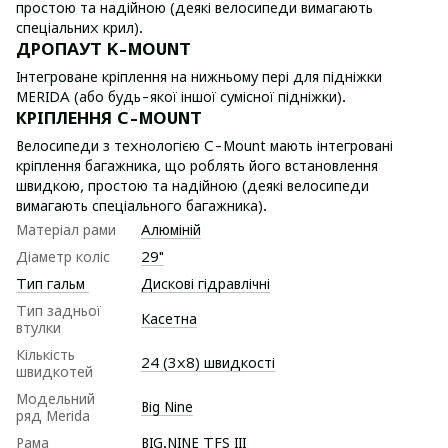
простою та надійною (деякі велосипеди вимагають
спеціальних крил).
ДРОПАУТ K-MOUNT
Інтегроване кріплення на нижньому пері для підніжки
MERIDA (або будь-якої іншої сумісної підніжки).
КРІПЛЕННЯ C-MOUNT
Велосипеди з технологією C-Mount мають інтегровані
кріплення багажника, що роблять його встановлення
швидкою, простою та надійною (деякі велосипеди
вимагають спеціального багажника).
Матеріал рами
Алюміній
Діаметр коліс
29"
Тип гальм
Дискові гідравлічні
Тип задньої
Касетна
втулки
Кількість
24 (3х8) швидкості
швидкотей
Модельний
Big Nine
ряд Merida
Рама
BIG.NINE TFS III