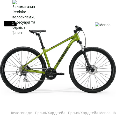
5
Велосипеди
Гірські/Хардтейл
Гірські/Хардтейл Merida
В