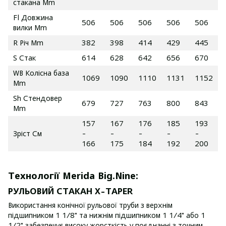
стакана Mm
Fl Довжина
506
506
506
506
506
вилки Mm
R Річ Mm
382
398
414
429
445
S Стак
614
628
642
656
670
WB Колісна база
1069
1090
1110
1131
1152
Mm
Sh Стендовер
679
727
763
800
843
Mm
157
167
176
185
193
Зріст См
-
-
-
-
-
166
175
184
192
200
Технології Merida Big.Nine:
РУЛЬОВИЙ СТАКАН X-TAPER
Використання конічної рульової труби з верхнім
підшипником 1 1/8" та нижнім підшипником 1 1/4" або 1
1/2" забезпечує високу жорсткість у поєднанні з точним,