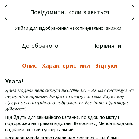
Повідомити, коли з'явиться
Увійти
для відображення накопичувальної знижки
%
До обраного
Порівняти
Опис
Характеристики
Відгуки
Увага!
Дана модель велосипеда BIG.NINE 60 - 3X має систему з 3я
передніми зірками.
На фото товару система 2х, в силу
відсутності потрібного зображення. Все інше-відповідає
дійсності.
Підійдуть для звичайного катання, поїздок по місту і
подорожей на тривалі відстані. Велосипед Merida швидкий,
надійний, легкий і універсальний.
Інженери Merida підготували нам сюрприз - ще більш