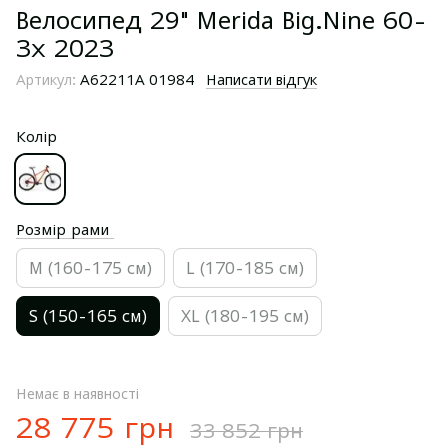
Велосипед 29" Merida Big.Nine 60-
3х 2023
Артикул:
A62211A 01984
Написати відгук
Колір
Розмір рами
M (160-175 см)
L (170-185 см)
S (150-165 см)
XL (180-195 см)
Немає в наявності
28 775 грн
33 852 грн