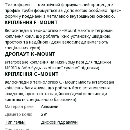
Техноформінг – механічний формувальний процес, де
профіль труби формується за допомогою особливої прес-
форми у поєднанні з металевою внутрішньою основою.
КРІПЛЕННЯ F-MOUNT
Велосипеди з технологією F-Mount мають інтегровані
кріплення крил, що роблять їхню установку швидкою,
простою та надійною (деякі велосипеди вимагають
спеціальних крил).
ДРОПАУТ K-MOUNT
Інтегроване кріплення на нижньому пері для підніжки
MERIDA (або будь-якої іншої сумісної підніжки).
КРІПЛЕННЯ C-MOUNT
Велосипеди з технологією C-Mount мають інтегровані
кріплення багажника, що роблять його встановлення
швидкою, простою та надійною (деякі велосипеди
вимагають спеціального багажника).
Матеріал рами
Алюміній
Діаметр коліс
29"
Тип гальм
Дискові гідравлічні
Тип задньої