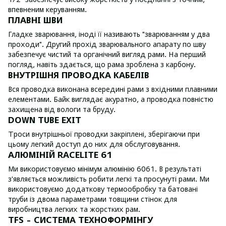
впевненим керуванням.
ПЛАВНІ ШВИ
Гладке зварювання, іноді її називають "зварюванням у два
проходи". Другий прохід зварювального апарату по шву
забезпечує чистий та органічний вигляд рами. На перший
погляд, навіть здається, що рама зроблена з карбону.
ВНУТРІШНЯ ПРОВОДКА КАБЕЛІВ
Вся проводка виконана всередині рами з вхідними плавними
елементами. Байк виглядає акуратно, а проводка повністю
захищена від вологи та бруду.
DOWN TUBE EXIT
Троси внутрішньої проводки закріплені, зберігаючи при
цьому легкий доступ до них для обслуговування.
АЛЮМІНІЙ RACELITE 61
Ми використовуємо мінімум алюмінію 6061. В результаті
з'являється можливість робити легкі та просунуті рами. Ми
використовуємо додаткову термообробку та батовані
труби із двома параметрами товщини стінок для
виробництва легких та жорстких рам.
TFS - СИСТЕМА ТЕХНОФОРМІНГУ