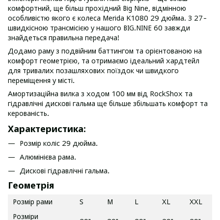
комфортний, ще більш прохідний Big Nine, відмінною
особливістю якого є колеса Merida K1080 29 дюйма. З 27-
швидкісною трансмісією у нашого BIG.NINE 60 завжди
знайдеться правильна передача!
Додамо раму з подвійним баттингом та орієнтованою на
комфорт геометрією, та отримаємо ідеальний хардтейл
для тривалих позашляхових поїздок чи швидкого
переміщення у місті.
Амортизаційна вилка з ходом 100 мм від RockShox та
гідравлічні дискові гальма ще більше збільшать комфорт та
керованість.
Характеристика:
Розмір коліс 29 дюйма.
Алюмінієва рама.
Дискові гідравлічні гальма.
Геометрія
Розмір рами
S
M
L
XL
XXL
Розміри