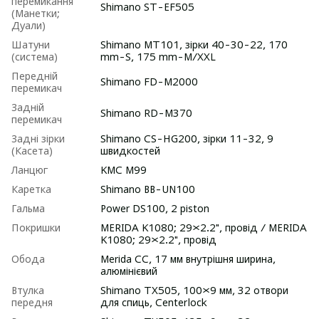
перемикання
Shimano ST-EF505
(Манетки;
Дуали)
Шатуни
Shimano MT101, зірки 40-30-22, 170
(система)
mm-S, 175 mm-M/XXL
Передній
Shimano FD-M2000
перемикач
Задній
Shimano RD-M370
перемикач
Задні зірки
Shimano CS-HG200, зірки 11-32, 9
(Касета)
швидкостей
Ланцюг
KMC M99
Каретка
Shimano BB-UN100
Гальма
Power DS100, 2 piston
Покришки
MERIDA K1080; 29×2.2", провід / MERIDA
K1080; 29×2.2", провід
Обода
Merida CC, 17 мм внутрішня ширина,
алюмінієвий
Втулка
Shimano TX505, 100×9 мм, 32 отвори
передня
для спиць, Centerlock