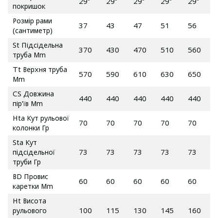
29"
29"
29"
29"
29"
покришок
Розмір рами
37
43
47
51
56
(сантиметр)
St Підсідельна
370
430
470
510
560
труба Mm
Tt Верхня труба
570
590
610
630
650
Mm
CS Довжина
440
440
440
440
440
пір'їв Mm
Hta Кут рульової
70
70
70
70
70
колонки Гр
Sta Кут
підсідельної
73
73
73
73
73
труби Гр
BD Провис
60
60
60
60
60
каретки Mm
Ht Висота
рульового
100
115
130
145
160