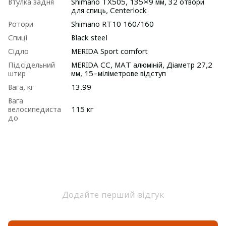
Втулка задня
Shimano TX505, 135×9 мм, 32 отвори
для спиць, Centerlock
Ротори
Shimano RT10 160/160
Спиці
Black steel
Сідло
MERIDA Sport comfort
Підсідельний
MERIDA CC, МАТ алюміній, Діаметр 27,2
штир
мм, 15-міліметрове відступ
Вага, кг
13.99
Вага
велосипедиста
115 кг
до
Додайте перший відгук