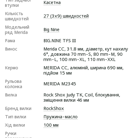
Касетна
втулки
Кількість
27 (3х9) швидкостей
швидкотей
Модельний
Big Nine
ряд Merida
Рама
BIG.NINE TFS III
Винос
Merida CC, 31.8 мм, діаметр, кут нахилу
6°, довжина 70 mm-S, 80 mm-M, 90
mm-L, 100 mm-XL, 110 mm-XXL
Кермо
MERIDA CC, алюміній, ширина 690 мм,
підйом 15 мм
Рульова
MERIDA M2345
колонка
Вилка
Rock Shox Judy TK, Coil, блокування,
зміщення вилки 46 мм
Бренд вилки
RockShox
Тип вилки
Пружина-масло
Хід вилки
100 мм
Ручки