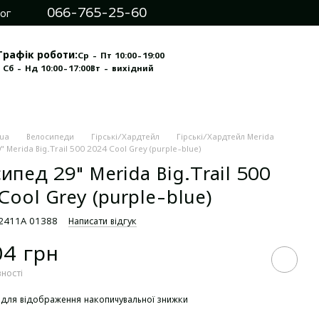
066-765-25-60
ог
Графік роботи:
Ср - Пт 10:00-19:00
 Сб - Нд 10:00-17:00
Вт - вихідний
.ua
Велосипеди
Гірські/Хардтейл
Гірські/Хардтейл Merida
 Merida Big.Trail 500 2024 Cool Grey (purple-blue)
ипед 29" Merida Big.Trail 500
Cool Grey (purple-blue)
62411A 01388
Написати відгук
04 грн
вності
для відображення накопичувальної знижки