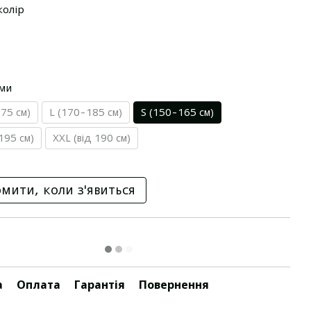
колір
ами
75 см)
L (170-185 см)
S (150-165 см)
195 см)
XXL (від 190 см)
мити, коли з'явиться
а
Оплата
Гарантія
Повернення