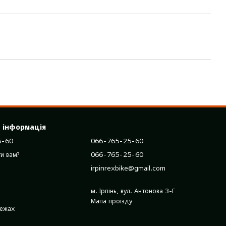
 інформація
5-60
066-765-25-60
066-765-25-60
и вам?
irpinrexbike@gmail.com
м. Ірпінь, вул. Антонова 3-Г
Мапа проїзду
режах