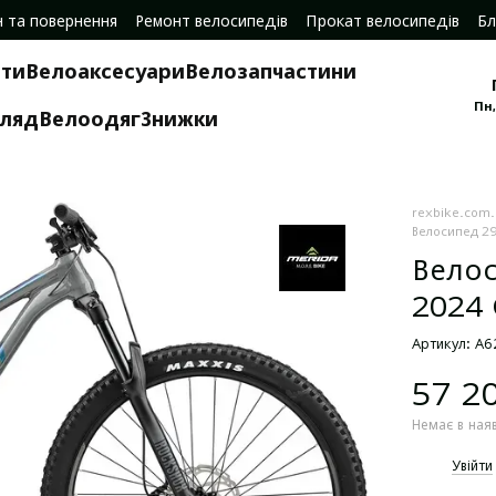
н та повернення
Ремонт велосипедів
Прокат велосипедів
Бл
ти
Велоаксесуари
Велозапчастини
Пн,
гляд
Велоодяг
Знижки
rexbike.com
Велосипед 29"
Велос
2024 
Артикул: A
57 2
Немає в ная
%
Увійти