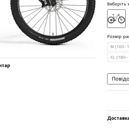
Виберіть 
Розмір р
M (160-1
XL (180-
нтар
Повідо
Доставк