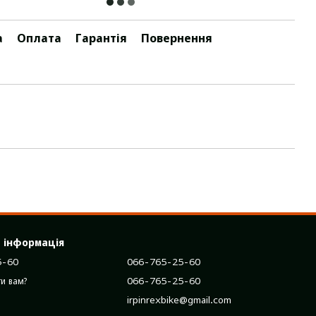
а
Оплата
Гарантія
Повернення
 інформація
5-60
066-765-25-60
066-765-25-60
и вам?
irpinrexbike@gmail.com