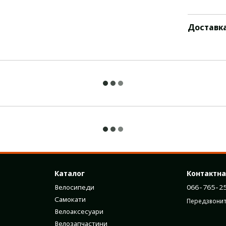
Доставк
Каталог
Контактна
Велосипеди
066-765-2
Самокати
Передзвонит
Велоаксесуари
Велозапчастини