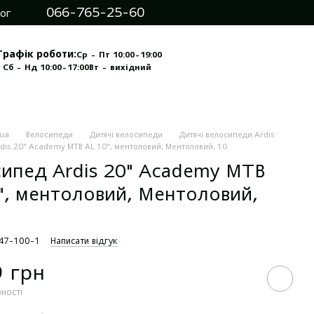
066-765-25-60
ог
Графік роботи:
Ср - Пт 10:00-19:00
 Сб - Нд 10:00-17:00
Вт - вихідний
.ua
Велосипеди
Дитячі велосипеди
Дитячі велосипеди Ardis
dis 20" Academy MTB AL 10", ментоловий, Ментоловий, 10
ипед Ardis 20" Academy MTB
", ментоловий, Ментоловий,
047-100-1
Написати відгук
9 грн
вності