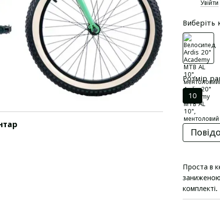
%
Увійти
Виберіть 
Розмір р
10
нтар
Повідо
Проста в к
заниженою 
комплекті.