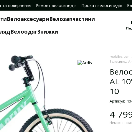
н та повернення
Ремонт велосипедів
Прокат велосипедів
Бл
ти
Велоаксесуари
Велозапчастини
Пн,
гляд
Велоодяг
Знижки
rexbike.com
Велосипед Ar
Велос
AL 10
10
Артикул: 4
4 79
Немає в ная