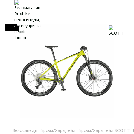
5
Велосипеди
Гірські/Хардтейл
Гірські/Хардтейл SCOTT