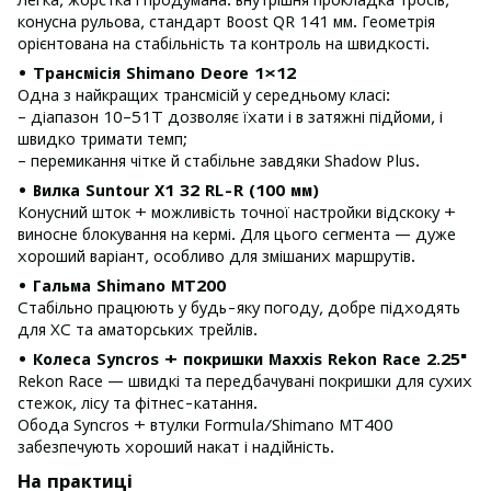
конусна рульова, стандарт Boost QR 141 мм. Геометрія
орієнтована на стабільність та контроль на швидкості.
• Трансмісія Shimano Deore 1×12
Одна з найкращих трансмісій у середньому класі:
– діапазон 10–51Т дозволяє їхати і в затяжні підйоми, і
швидко тримати темп;
– перемикання чітке й стабільне завдяки Shadow Plus.
• Вилка Suntour X1 32 RL-R (100 мм)
Конусний шток + можливість точної настройки відскоку +
виносне блокування на кермі. Для цього сегмента — дуже
хороший варіант, особливо для змішаних маршрутів.
• Гальма Shimano MT200
Стабільно працюють у будь-яку погоду, добре підходять
для XC та аматорських трейлів.
• Колеса Syncros + покришки Maxxis Rekon Race 2.25"
Rekon Race — швидкі та передбачувані покришки для сухих
стежок, лісу та фітнес-катання.
Обода Syncros + втулки Formula/Shimano MT400
забезпечують хороший накат і надійність.
На практиці