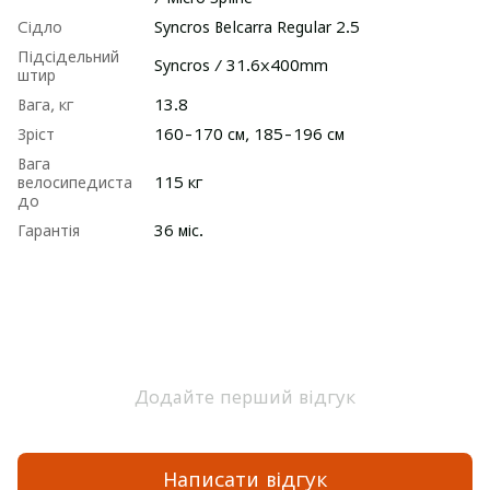
Сідло
Syncros Belcarra Regular 2.5
Підсідельний
Syncros / 31.6x400mm
штир
Вага, кг
13.8
Зріст
160-170 см, 185-196 см
Вага
велосипедиста
115 кг
до
Гарантія
36 міс.
Додайте перший відгук
Написати відгук