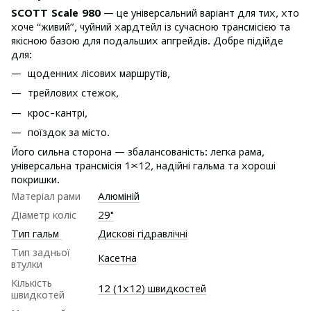
SCOTT Scale 980
— це універсальний варіант для тих, хто
хоче “живий”, чуйний хардтейл із сучасною трансмісією та
якісною базою для подальших апгрейдів. Добре підійде
для:
щоденних лісових маршрутів,
трейлових стежок,
крос-кантрі,
поїздок за місто.
Його сильна сторона — збалансованість: легка рама,
універсальна трансмісія 1×12, надійні гальма та хороші
покришки.
Матеріал рами
Алюміній
Діаметр коліс
29"
Тип гальм
Дискові гідравлічні
Тип задньої
Касетна
втулки
Кількість
12 (1х12) швидкостей
швидкотей