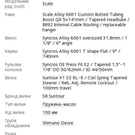
Модельний
Scale
ряд Scott
Рама
Scale Alloy 6061 Custom Butted Tubing
Boost QR 5x141mm / Tapered Headtube /
BB92 Internal Cable Routing / replaceable
hanger
Винос
Syncros Alloy 6061 oversized 31.8mm / 1
1/8" / 6° angle
Кермо
Syncros Alloy 6061 T shape Flat / 9° /
740mm
Рульова
Syncros OE Press Fit E2 / Tapered 1.5"-1
колонка
1/8" OD 50/62mm / ID 44/56mm
Вилка
Suntour X1 32 RL-R / Coil Spring Tapered
Steerer / Reb. Adj. Remote Lockout /
100mm travel
Бренд вилки
SR Suntour
Тип вилки
Пружина-масло
Хід вилки
100 мм
Група
Shimano Deore
обладнання
Ручки