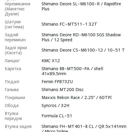
перемикання
Shimano Deore SL-M6100-R / Rapidfire
(Манетки;
Plus
Дуали)
Шатуни
Shimano FC-MT511-1 32T
(система)
Задній
Shimano Deore RD-M6100 SGS Shadow
перемикач
Plus / 12 Speed
Задні зірки
Shimano Deore CS-M6100-12 / 10-51 T
(Касета)
Ланцюг
KMC X12
Каретка
Shimano BB-MT500-PA / shell
41x89.5mm
Педалі
Femin FP873ZU
Гальма
Shimano MT200 Disc
Покришки
Maxxis Rekon Race / 2.25" / 60TPI
Обода
Syncros / 32H
Втулка
Formula CL-51
передня
Втулка задня
Shimano FH-MT401-B CL / QR 5x141mm
/ Micro Spline