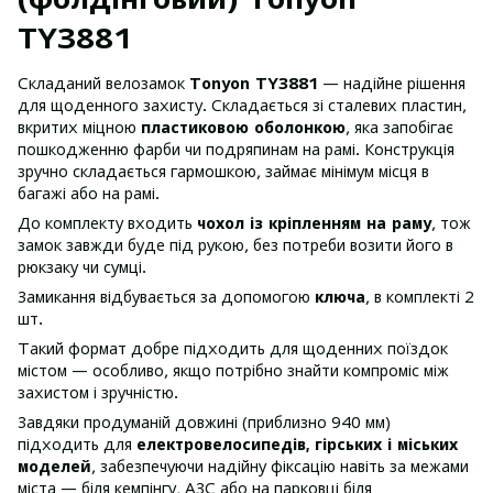
TY3881
Складаний велозамок
Tonyon TY3881
— надійне рішення
для щоденного захисту. Складається зі сталевих пластин,
вкритих міцною
пластиковою оболонкою
, яка запобігає
пошкодженню фарби чи подряпинам на рамі. Конструкція
зручно складається гармошкою, займає мінімум місця в
багажі або на рамі.
До комплекту входить
чохол із кріпленням на раму
, тож
замок завжди буде під рукою, без потреби возити його в
рюкзаку чи сумці.
Замикання відбувається за допомогою
ключа
, в комплекті 2
шт.
Такий формат добре підходить для щоденних поїздок
містом — особливо, якщо потрібно знайти компроміс між
захистом і зручністю.
Завдяки продуманій довжині (приблизно 940 мм)
підходить для
електровелосипедів, гірських і міських
моделей
, забезпечуючи надійну фіксацію навіть за межами
міста — біля кемпінгу, АЗС або на парковці біля