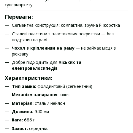
супермаркету.
Переваги:
Сегментна конструкція: компактна, зручна й жорстка
Сталеві пластини з пластиковим покриттям — без
подряпин на рамі
Чохол з кріпленням на раму
— не займає місця в
рюкзаку
Добре підходить для
міських та
електровелосипедів
Характеристики:
Тип замка:
фолдинговий (сегментний)
Механізм запирання
: ключ
Матеріал:
сталь / нейлон
Довжина:
940 мм
Вага:
686 г
Захист:
середній.