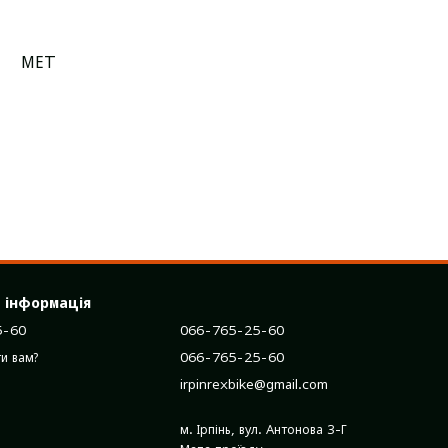
MET
 інформація
5-60
066-765-25-60
066-765-25-60
и вам?
irpinrexbike@gmail.com
м. Ірпінь, вул. Антонова 3-Г