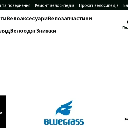
н та повернення
Ремонт велосипедів
Прокат велосипедів
Бл
ти
Велоаксесуари
Велозапчастини
Пн,
гляд
Велоодяг
Знижки