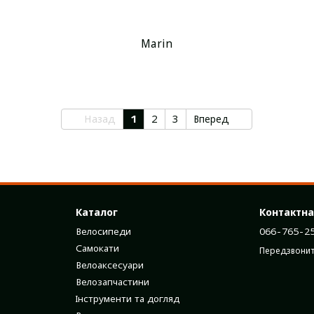
Marin
Назад
1
2
3
Вперед
Каталог
Контактна
Велосипеди
066-765-2
Самокати
Передзвонит
Велоаксесуари
Велозапчастини
Інструменти та догляд